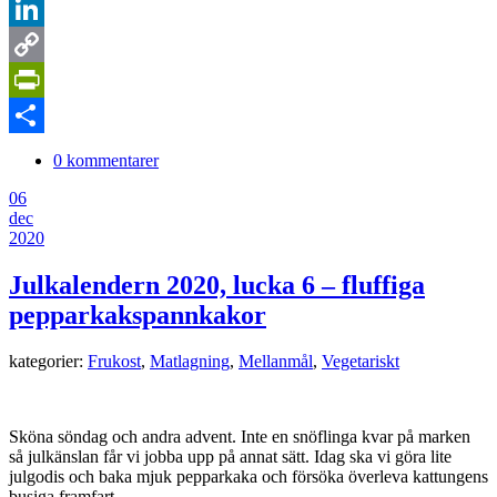
Pinterest
LinkedIn
Copy
Link
PrintFriendly
Dela
0 kommentarer
06
dec
2020
Julkalendern 2020, lucka 6 – fluffiga
pepparkakspannkakor
kategorier:
Frukost
,
Matlagning
,
Mellanmål
,
Vegetariskt
Sköna söndag och andra advent. Inte en snöflinga kvar på marken
så julkänslan får vi jobba upp på annat sätt. Idag ska vi göra lite
julgodis och baka mjuk pepparkaka och försöka överleva kattungens
busiga framfart.