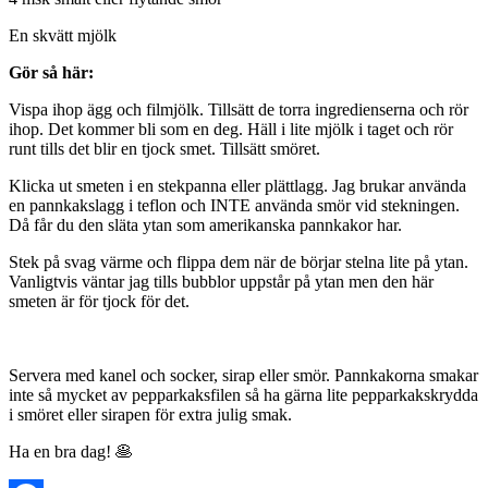
En skvätt mjölk
Gör så här:
Vispa ihop ägg och filmjölk. Tillsätt de torra ingredienserna och rör
ihop. Det kommer bli som en deg. Häll i lite mjölk i taget och rör
runt tills det blir en tjock smet. Tillsätt smöret.
Klicka ut smeten i en stekpanna eller plättlagg. Jag brukar använda
en pannkakslagg i teflon och INTE använda smör vid stekningen.
Då får du den släta ytan som amerikanska pannkakor har.
Stek på svag värme och flippa dem när de börjar stelna lite på ytan.
Vanligtvis väntar jag tills bubblor uppstår på ytan men den här
smeten är för tjock för det.
Servera med kanel och socker, sirap eller smör. Pannkakorna smakar
inte så mycket av pepparkaksfilen så ha gärna lite pepparkakskrydda
i smöret eller sirapen för extra julig smak.
Ha en bra dag! 🥞