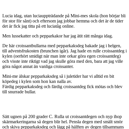
Lucia idag, utan luciauppträdande på Mini-mes skola (hon börjar bli
för stor för sånt) och eftersom jag jobbar hemma och det är de tider
det är fick jag titta på ett luciatåg online.
Men lussekatter och pepparkakor har jag ätit rätt många idag.
De här croissantbullarna med pepparkaksdeg bakade jag i helgen,
till adventsfrukosten (brunchen igår). Jag hade en rulle croissantdeg i
kylen (oerhört smidigt när man inte orkar göra egen croissantdeg)
och visste inte riktigt vad jag skulle göra med den, bara att jag ville
göra något annat än vanliga croissanter.
Mini-me älskar pepparkaksdeg så i juletider har vi alltid en bit
köpedeg i kylen som hon kan nalla av.
Färdig pepparkaksdeg och färdig croissantdeg fick mötas och blev
till snurrade bullar.
Sätt ugnen på 200 grader C. Rulla ut croissantdegen och nyp ihop
skärmarkeringarna så degen blir hel. Pensla degen med smält smör
och skiva pepparkaksdeg och lägg på hälften av degen tillsammans