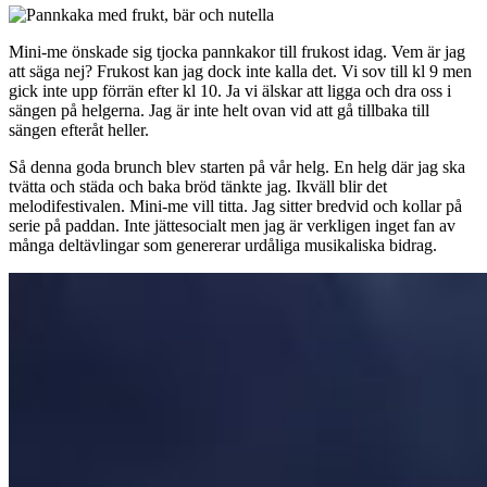
Mini-me önskade sig tjocka pannkakor till frukost idag. Vem är jag
att säga nej? Frukost kan jag dock inte kalla det. Vi sov till kl 9 men
gick inte upp förrän efter kl 10. Ja vi älskar att ligga och dra oss i
sängen på helgerna. Jag är inte helt ovan vid att gå tillbaka till
sängen efteråt heller.
Så denna goda brunch blev starten på vår helg. En helg där jag ska
tvätta och städa och baka bröd tänkte jag. Ikväll blir det
melodifestivalen. Mini-me vill titta. Jag sitter bredvid och kollar på
serie på paddan. Inte jättesocialt men jag är verkligen inget fan av
många deltävlingar som genererar urdåliga musikaliska bidrag.