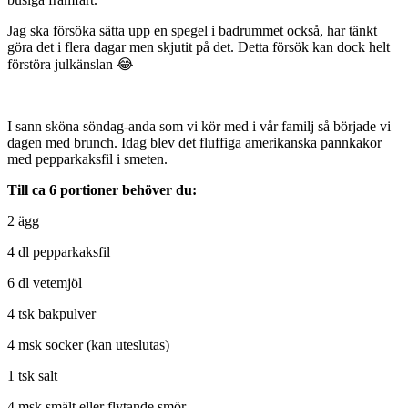
Jag ska försöka sätta upp en spegel i badrummet också, har tänkt
göra det i flera dagar men skjutit på det. Detta försök kan dock helt
förstöra julkänslan 😂
I sann sköna söndag-anda som vi kör med i vår familj så började vi
dagen med brunch. Idag blev det fluffiga amerikanska pannkakor
med pepparkaksfil i smeten.
Till ca 6 portioner behöver du:
2 ägg
4 dl pepparkaksfil
6 dl vetemjöl
4 tsk bakpulver
4 msk socker (kan uteslutas)
1 tsk salt
4 msk smält eller flytande smör