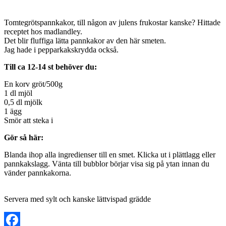
Tomtegrötspannkakor, till någon av julens frukostar kanske? Hittade
receptet hos madlandley.
Det blir fluffiga lätta pannkakor av den här smeten.
Jag hade i pepparkakskrydda också.
Till ca 12-14 st behöver du:
En korv gröt/500g
1 dl mjöl
0,5 dl mjölk
1 ägg
Smör att steka i
Gör så här:
Blanda ihop alla ingredienser till en smet. Klicka ut i plättlagg eller
pannkakslagg. Vänta till bubblor börjar visa sig på ytan innan du
vänder pannkakorna.
Servera med sylt och kanske lättvispad grädde