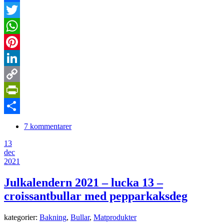
Facebook
Twitter
WhatsApp
Pinterest
LinkedIn
Copy
Link
PrintFriendly
Dela
7 kommentarer
13
dec
2021
Julkalendern 2021 – lucka 13 –
croissantbullar med pepparkaksdeg
kategorier:
Bakning
,
Bullar
,
Matprodukter