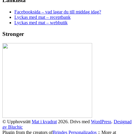
Länklista
Facebooksida – vad lagar du till middag idag?
Lyckas med mat – receptbank
Lyckas med mat – webbutik
Stronger
© Upphovsrätt
Mat i kvadrat
2026. Drivs med
WordPress
.
Designad
av Bluchic
Plugin from the creators of
Brindes Personalizados
:: More at