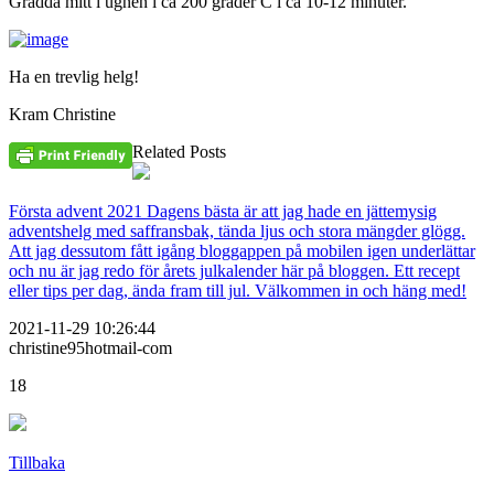
Grädda mitt i ugnen i ca 200 grader C i ca 10-12 minuter.
Ha en trevlig helg!
Kram Christine
Related Posts
Första advent 2021 Dagens bästa är att jag hade en jättemysig
adventshelg med saffransbak, tända ljus och stora mängder glögg.
Att jag dessutom fått igång bloggappen på mobilen igen underlättar
och nu är jag redo för årets julkalender här på bloggen. Ett recept
eller tips per dag, ända fram till jul. Välkommen in och häng med!
2021-11-29 10:26:44
christine95hotmail-com
18
Tillbaka