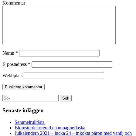
Kommentar
Namn
*
E-postadress
*
Webbplats
Search
Sök
for:
Senaste inläggen
Semmelrulltårta
Blomsterdekorerad champagneflaska
Julkalendern 2021 – lucka 24 – inkokta päron med vanilj och