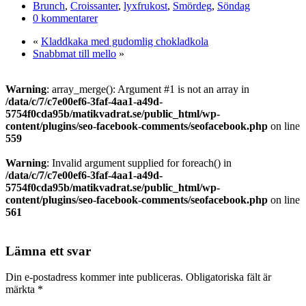
Brunch
,
Croissanter
,
lyxfrukost
,
Smördeg
,
Söndag
0 kommentarer
«
Kladdkaka med gudomlig chokladkola
Snabbmat till mello
»
Warning
: array_merge(): Argument #1 is not an array in
/data/c/7/c7e00ef6-3faf-4aa1-a49d-
5754f0cda95b/matikvadrat.se/public_html/wp-
content/plugins/seo-facebook-comments/seofacebook.php
on line
559
Warning
: Invalid argument supplied for foreach() in
/data/c/7/c7e00ef6-3faf-4aa1-a49d-
5754f0cda95b/matikvadrat.se/public_html/wp-
content/plugins/seo-facebook-comments/seofacebook.php
on line
561
Lämna ett svar
Din e-postadress kommer inte publiceras.
Obligatoriska fält är
märkta
*