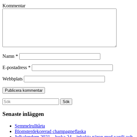
Kommentar
Namn
*
E-postadress
*
Webbplats
Search
Sök
for:
Senaste inläggen
Semmelrulltårta
Blomsterdekorerad champagneflaska
Julkalendern 2021 – lucka 24 – inkokta päron med vanilj och