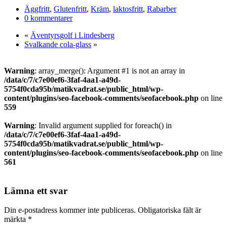
Dela
Äggfritt
,
Glutenfritt
,
Kräm
,
laktosfritt
,
Rabarber
0 kommentarer
«
Äventyrsgolf i Lindesberg
Svalkande cola-glass
»
Warning
: array_merge(): Argument #1 is not an array in
/data/c/7/c7e00ef6-3faf-4aa1-a49d-
5754f0cda95b/matikvadrat.se/public_html/wp-
content/plugins/seo-facebook-comments/seofacebook.php
on line
559
Warning
: Invalid argument supplied for foreach() in
/data/c/7/c7e00ef6-3faf-4aa1-a49d-
5754f0cda95b/matikvadrat.se/public_html/wp-
content/plugins/seo-facebook-comments/seofacebook.php
on line
561
Lämna ett svar
Din e-postadress kommer inte publiceras.
Obligatoriska fält är
märkta
*