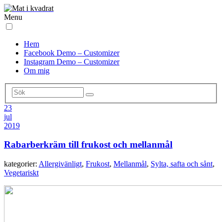
Menu
Hem
Facebook Demo – Customizer
Instagram Demo – Customizer
Om mig
23
jul
2019
Rabarberkräm till frukost och mellanmål
kategorier:
Allergivänligt
,
Frukost
,
Mellanmål
,
Sylta, safta och sånt
,
Vegetariskt