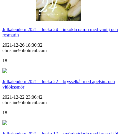
Julkalendern 2021 – lucka 24 – inkokta päron med vanilj och
rosmarin
2021-12-26 18:30:32
christine95hotmail-com
18
Julkalendern 2021 – lucka 22 – brysselkål med apelsin- och
vitlökssmör
2021-12-22 23:06:42
christine95hotmail-com
18
Julkalendern 2021 – lucka 17 – smördegstarte med brysselkål,