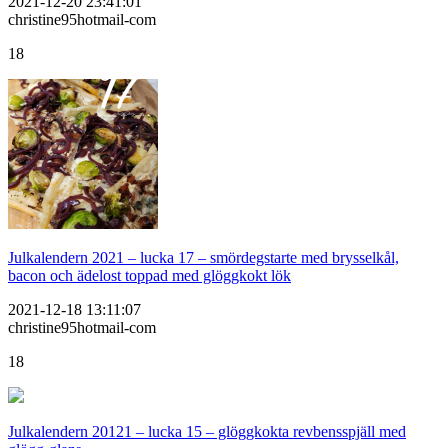
2021-12-20 23:41:01
christine95hotmail-com
18
Julkalendern 2021 – lucka 17 – smördegstarte med brysselkål,
bacon och ädelost toppad med glöggkokt lök
2021-12-18 13:11:07
christine95hotmail-com
18
Julkalendern 20121 – lucka 15 – glöggkokta revbensspjäll med