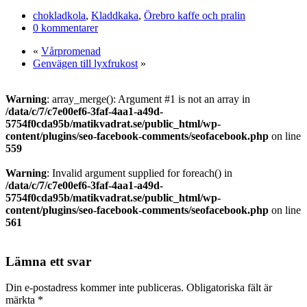
Dela
chokladkola
,
Kladdkaka
,
Örebro kaffe och pralin
0 kommentarer
«
Vårpromenad
Genvägen till lyxfrukost
»
Warning
: array_merge(): Argument #1 is not an array in
/data/c/7/c7e00ef6-3faf-4aa1-a49d-
5754f0cda95b/matikvadrat.se/public_html/wp-
content/plugins/seo-facebook-comments/seofacebook.php
on line
559
Warning
: Invalid argument supplied for foreach() in
/data/c/7/c7e00ef6-3faf-4aa1-a49d-
5754f0cda95b/matikvadrat.se/public_html/wp-
content/plugins/seo-facebook-comments/seofacebook.php
on line
561
Lämna ett svar
Din e-postadress kommer inte publiceras.
Obligatoriska fält är
märkta
*