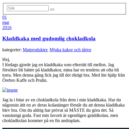
01
mar
2016
Kladdkaka med gudomlig chokladkola
kategorier:
Matprodukter
,
Mjuka kakor och tårtor
Hej,
I lördags gjorde jag en kladdkaka som efterrätt till mellon. Jag
försöker bli bättre på kladdkakor, mina har en tendens att ofta bli
torra. Men denna gång fick jag till det riktigt bra. Med lite hjälp från
Örebro Kaffe och Pralin.
Jag la i bitar av en chokladkola från dem i min kladdkaka. Har du
någonsin ätit en av deras kolastänger förstår du att denna kladdkaka
blev bra. Om du aldrig har prövat så MÅSTE du göra det. Så
vansinnigt goda. Fast min favorit är egentligen gräddkolan, men
chokladkolan kommer på en fin andraplats.