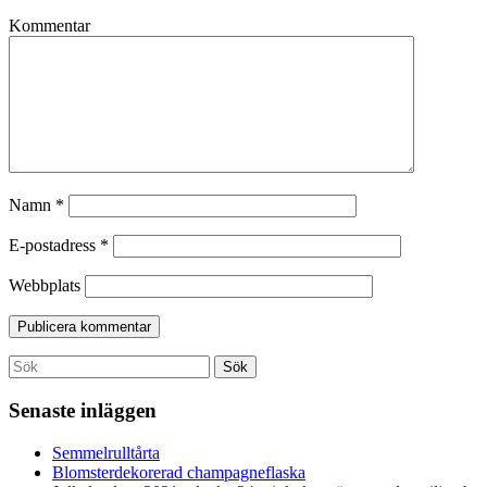
Kommentar
Namn
*
E-postadress
*
Webbplats
Search
Sök
for:
Senaste inläggen
Semmelrulltårta
Blomsterdekorerad champagneflaska