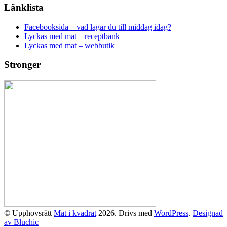
Länklista
Facebooksida – vad lagar du till middag idag?
Lyckas med mat – receptbank
Lyckas med mat – webbutik
Stronger
© Upphovsrätt
Mat i kvadrat
2026. Drivs med
WordPress
.
Designad
av Bluchic