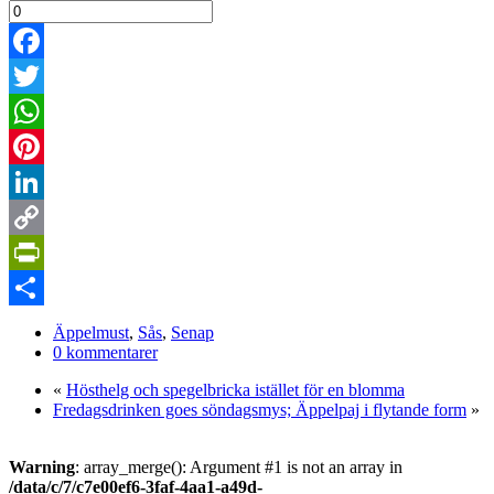
Facebook
Twitter
WhatsApp
Pinterest
LinkedIn
Copy
Link
PrintFriendly
Dela
Äppelmust
,
Sås
,
Senap
0 kommentarer
«
Hösthelg och spegelbricka istället för en blomma
Fredagsdrinken goes söndagsmys; Äppelpaj i flytande form
»
Warning
: array_merge(): Argument #1 is not an array in
/data/c/7/c7e00ef6-3faf-4aa1-a49d-