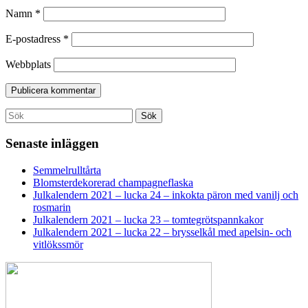
Namn
*
E-postadress
*
Webbplats
Search
Sök
for:
Senaste inläggen
Semmelrulltårta
Blomsterdekorerad champagneflaska
Julkalendern 2021 – lucka 24 – inkokta päron med vanilj och
rosmarin
Julkalendern 2021 – lucka 23 – tomtegrötspannkakor
Julkalendern 2021 – lucka 22 – brysselkål med apelsin- och
vitlökssmör