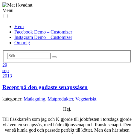
Menu
Hem
Facebook Demo – Customizer
Instagram Demo – Customizer
Om mig
29
sep
2013
Recept på den godaste senapssåsen
kategorier:
Matlagning
,
Matprodukter
,
Vegetariskt
Hej,
Till fläskkarrén som jag och K gjorde till jobbfesten i torsdags gjorde
vi även en senapssås, med både dijonssenap och fransk senap i. Den
var så himla god och passade perfekt till köttet. Men den här såsen