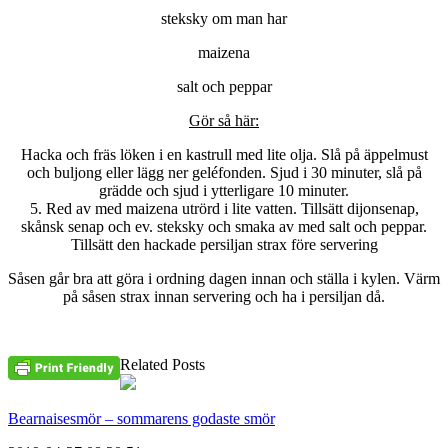
steksky om man har
maizena
salt och peppar
Gör så här:
Hacka och fräs löken i en kastrull med lite olja. Slå på äppelmust
och buljong eller lägg ner geléfonden. Sjud i 30 minuter, slå på
grädde och sjud i ytterligare 10 minuter.
5. Red av med maizena utrörd i lite vatten. Tillsätt dijonsenap,
skånsk senap och ev. steksky och smaka av med salt och peppar.
Tillsätt den hackade persiljan strax före servering
Såsen går bra att göra i ordning dagen innan och ställa i kylen. Värm
på såsen strax innan servering och ha i persiljan då.
Related Posts
Bearnaisesmör – sommarens godaste smör