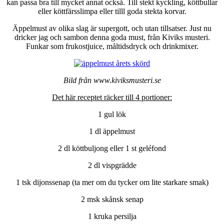
kan passa bra till mycket annat också. Till stekt kyckling, köttbullar
eller köttfärsslimpa eller tilll goda stekta korvar.
Äppelmust av olika slag är supergott, och utan tillsatser. Just nu
dricker jag och sambon denna goda must, från Kiviks musteri.
Funkar som frukostjuice, måltidsdryck och drinkmixer.
Bild från www.kiviksmusteri.se
Det här receptet räcker till 4 portioner:
1 gul lök
1 dl äppelmust
2 dl köttbuljong eller 1 st geléfond
2 dl vispgrädde
1 tsk dijonssenap (ta mer om du tycker om lite starkare smak)
2 msk skånsk senap
1 kruka persilja