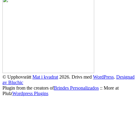
© Upphovsrätt
Mat i kvadrat
2026. Drivs med
WordPress
.
Designad
av Bluchic
Plugin from the creators of
Brindes Personalizados
:: More at
Plulz
Wordpress Plugins