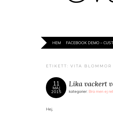
HEM
FACEBOOK DEMO – CUS
ETIKETT:
VITA BLOMMOR
Lika vackert v
11
MAJ
2015
kategorier:
Bra men ej rel
Hej,