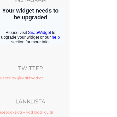
INSTAGRAM
TWITTER
weets av @Matikvadrat
LÄNKLISTA
cebooksida – vad lagar du till