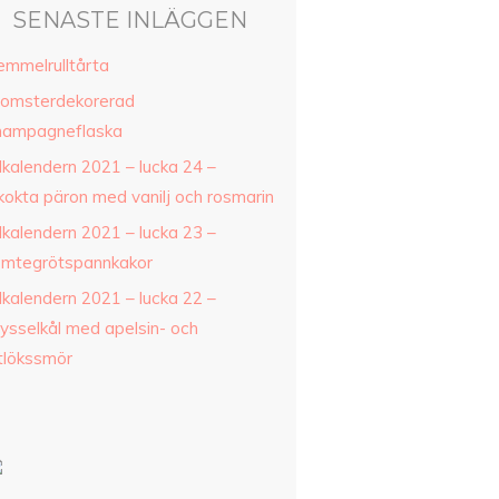
SENASTE INLÄGGEN
emmelrulltårta
lomsterdekorerad
hampagneflaska
lkalendern 2021 – lucka 24 –
nkokta päron med vanilj och rosmarin
lkalendern 2021 – lucka 23 –
omtegrötspannkakor
lkalendern 2021 – lucka 22 –
rysselkål med apelsin- och
itlökssmör