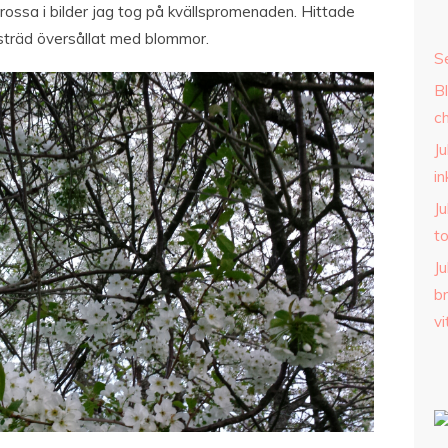
 frossa i bilder jag tog på kvällspromenaden. Hittade
ärsträd översållat med blommor.
S
B
c
Ju
i
Ju
t
Ju
b
v