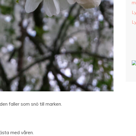
m
L
L
den faller som snö till marken.
bästa med våren.