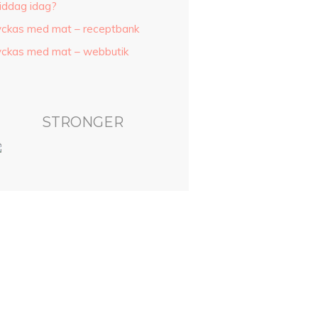
iddag idag?
yckas med mat – receptbank
yckas med mat – webbutik
STRONGER