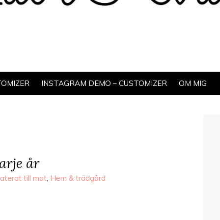
TOMIZER
INSTAGRAM DEMO – CUSTOMIZER
OM MIG
arje år
aterat till mat
,
Hem & trädgård