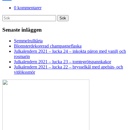
Dela
0 kommentarer
Search
Sök
for:
Senaste inläggen
Semmelrulltårta
Blomsterdekorerad champagneflaska
Julkalendern 2021 – lucka 24 – inkokta päron med vanilj och
rosmarin
Julkalendern 2021 – lucka 23 – tomtegrötspannkakor
Julkalendern 2021 – lucka 22 – brysselkål med apelsin- och
vitlökssmör