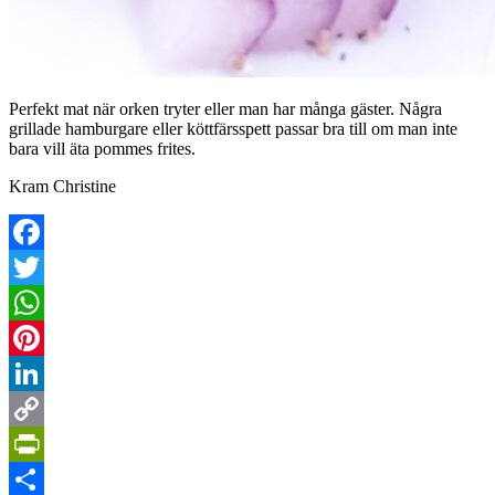
Perfekt mat när orken tryter eller man har många gäster. Några
grillade hamburgare eller köttfärsspett passar bra till om man inte
bara vill äta pommes frites.
Kram Christine
Facebook
Twitter
WhatsApp
Pinterest
LinkedIn
Copy
Link
PrintFriendly