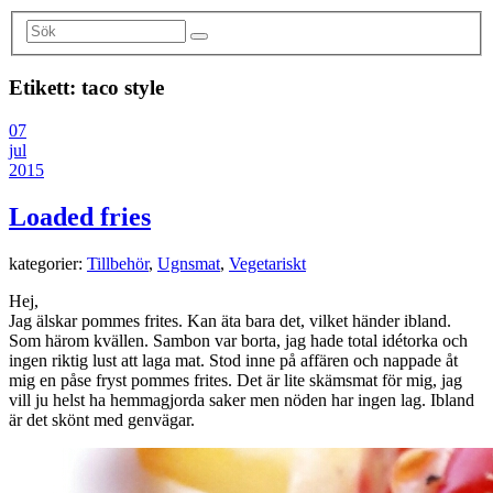
Etikett:
taco style
07
jul
2015
Loaded fries
kategorier:
Tillbehör
,
Ugnsmat
,
Vegetariskt
Hej,
Jag älskar pommes frites. Kan äta bara det, vilket händer ibland.
Som härom kvällen. Sambon var borta, jag hade total idétorka och
ingen riktig lust att laga mat. Stod inne på affären och nappade åt
mig en påse fryst pommes frites. Det är lite skämsmat för mig, jag
vill ju helst ha hemmagjorda saker men nöden har ingen lag. Ibland
är det skönt med genvägar.