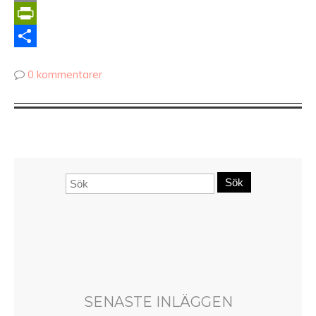
Copy
Link
PrintFriendly
Dela
0 kommentarer
Sök
SENASTE INLÄGGEN