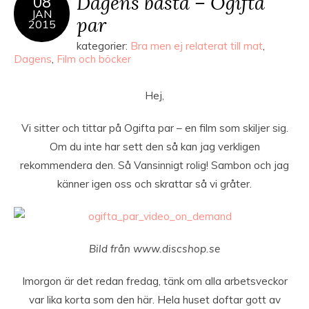
Dagens bästa – Ogifta
08
JAN
par
2015
kategorier:
Bra men ej relaterat till mat
,
Dagens
,
Film och böcker
Hej,
Vi sitter och tittar på Ogifta par – en film som skiljer sig.
Om du inte har sett den så kan jag verkligen
rekommendera den. Så Vansinnigt rolig! Sambon och jag
känner igen oss och skrattar så vi gråter.
Bild från www.discshop.se
Imorgon är det redan fredag, tänk om alla arbetsveckor
var lika korta som den här. Hela huset doftar gott av