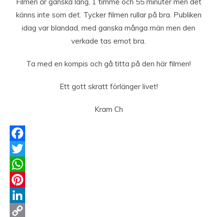
Filmen är ganska lång, 1 timme och 55 minuter men det
känns inte som det. Tycker filmen rullar på bra. Publiken
idag var blandad, med ganska många män men den
verkade tas emot bra.
Ta med en kompis och gå titta på den här filmen!
Ett gott skratt förlänger livet!
Kram Ch
Facebook
Twitter
WhatsApp
Pinterest
LinkedIn