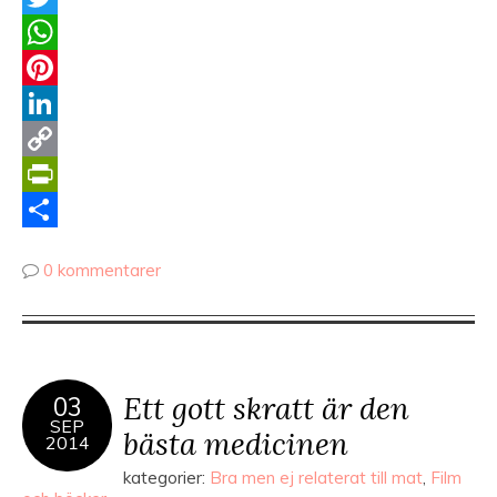
Twitter
WhatsApp
Pinterest
LinkedIn
Copy
Link
PrintFriendly
Dela
0 kommentarer
Ett gott skratt är den
03
SEP
bästa medicinen
2014
kategorier:
Bra men ej relaterat till mat
,
Film