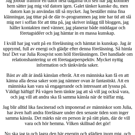
Jag jobbar framför en dator hela dagarna och sen när jag kommer
hem sätter jag mig vid datorn igen. Galet tänker kanske du, men
datorn kan ju användas till så mycket. Jag beställer mina fina
klänningar, jag tittar på de där tv-programmen jag inte har tid att slå
mig ner i soffan för att titta på, jag skriver inlägg till bloggen, jag
håller kontakten med vänner, jag planerar både middagar och
företagsidéer och jag hämtar in en massa kunskap.
I kväll har jag varit på en föreläsning och hämtat in kunskap. Jag är
upprymd, full av energi och glädje efter denna föreläsning. Så himla
bra! Det var Julia Rosqvist som höll föreläsningen. Det handlade om
relationshantering ur ett företagarperspektiv. Mycket nyttig
information och tänkvärda saker.
Bäst av allt är ändå känslan efteråt. Att en människa kan få en att
känna alla dessa saker som jag nämner ovan är fantastiskt. Att en
människa kan vara så engagerande och intressant att lyssna på.
Väldigt häftigt! På vägen hem tänkte jag att så vill jag också vara,
och jag vill att andra ska få samma känsla när de träffar mig.
Jag blir alltid lika fascinerad och imponerad av människor som Julia,
har även haft andra föreläsare under den senaste tiden som inger
samma känsla. Det märks när en person är på rätt plats, där de vill
vara och hör hemma. Vilken skillnad det gör!
Nu ska jag ta och lagra den här energin och glädjen inom mig, och