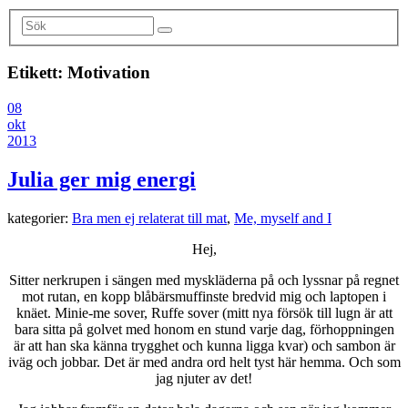
Etikett:
Motivation
08
okt
2013
Julia ger mig energi
kategorier:
Bra men ej relaterat till mat
,
Me, myself and I
Hej,
Sitter nerkrupen i sängen med myskläderna på och lyssnar på regnet
mot rutan, en kopp blåbärsmuffinste bredvid mig och laptopen i
knäet. Minie-me sover, Ruffe sover (mitt nya försök till lugn är att
bara sitta på golvet med honom en stund varje dag, förhoppningen
är att han ska känna trygghet och kunna ligga kvar) och sambon är
iväg och jobbar. Det är med andra ord helt tyst här hemma. Och som
jag njuter av det!