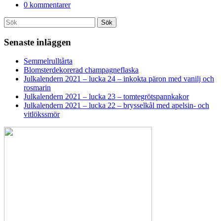
Dela
0 kommentarer
Search
Sök
for:
Senaste inläggen
Semmelrulltårta
Blomsterdekorerad champagneflaska
Julkalendern 2021 – lucka 24 – inkokta päron med vanilj och
rosmarin
Julkalendern 2021 – lucka 23 – tomtegrötspannkakor
Julkalendern 2021 – lucka 22 – brysselkål med apelsin- och
vitlökssmör