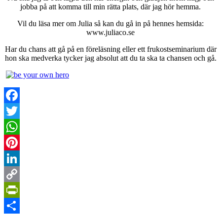
jobba på att komma till min rätta plats, där jag hör hemma.
Vil du läsa mer om Julia så kan du gå in på hennes hemsida:
www.juliaco.se
Har du chans att gå på en föreläsning eller ett frukostseminarium där
hon ska medverka tycker jag absolut att du ta ska ta chansen och gå.
Facebook
Twitter
WhatsApp
Pinterest
LinkedIn
Copy
Link
PrintFriendly