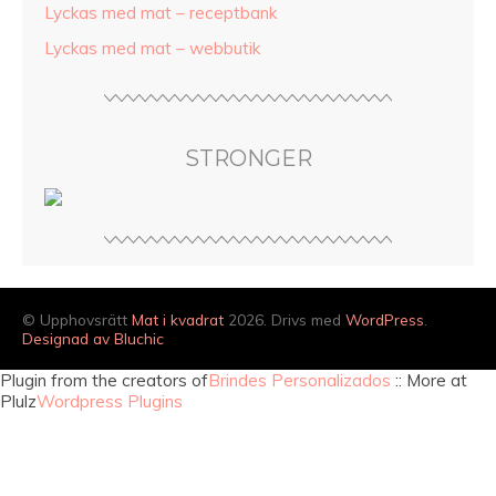
Lyckas med mat – receptbank
Lyckas med mat – webbutik
STRONGER
© Upphovsrätt
Mat i kvadrat
2026. Drivs med
WordPress
.
Designad av Bluchic
Plugin from the creators of
Brindes Personalizados
:: More at
Plulz
Wordpress Plugins