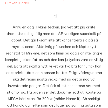
Butiker
,
Kläder
Hej,
Ännu en dag i kylans tecken. Jag vet att jag är lite
dramatisk och gnällig men det ÄR verkligen superkallt på
jobbet. Det går liksom inte att koncentrera sig på så
mycket annat. Åkte iväg på lunchen och köpte nytt
regnställ till Mini-me, det som finns på dagis är inte längre
komplet. Jackan fattas och den kan ju tyckas vara en viktig
del. Bara att skaffa nytt, vilket var lika bra för nu fick hon
en storlek större, som passar bättre. Enligt vädergudarna
ska det regna nästa vecka med så det är nog väl
investerade pengar. Det fick bli ett ceriserosa set med
stjärnor på. På bilden ser det dock mer rött ut. Köpte på
MEGA här i stan, för 299 kr (märke Name it). Så smidigt
att handla där, eftersom det ligger på samma gata som