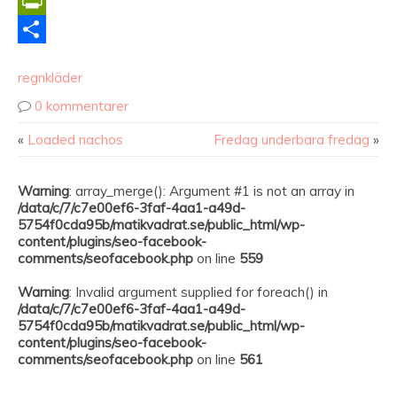
Copy
Link
PrintFriendly
Dela
regnkläder
0 kommentarer
«
Loaded nachos
Fredag underbara fredag
»
Warning
: array_merge(): Argument #1 is not an array in
/data/c/7/c7e00ef6-3faf-4aa1-a49d-
5754f0cda95b/matikvadrat.se/public_html/wp-
content/plugins/seo-facebook-
comments/seofacebook.php
on line
559
Warning
: Invalid argument supplied for foreach() in
/data/c/7/c7e00ef6-3faf-4aa1-a49d-
5754f0cda95b/matikvadrat.se/public_html/wp-
content/plugins/seo-facebook-
comments/seofacebook.php
on line
561