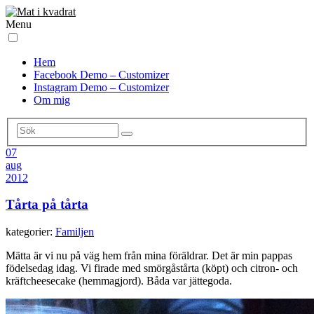
Menu
Hem
Facebook Demo – Customizer
Instagram Demo – Customizer
Om mig
07
aug
2012
Tårta på tårta
kategorier:
Familjen
Mätta är vi nu på väg hem från mina föräldrar. Det är min pappas
födelsedag idag. Vi firade med smörgåstårta (köpt) och citron- och
kräftcheesecake (hemmagjord). Båda var jättegoda.