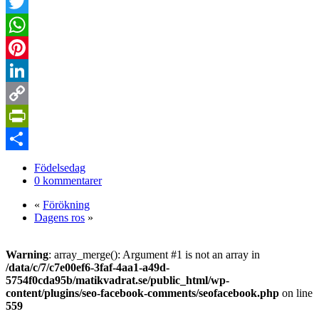
Facebook
Twitter
WhatsApp
Pinterest
LinkedIn
Copy
Link
PrintFriendly
Dela
Födelsedag
0 kommentarer
«
Förökning
Dagens ros
»
Warning
: array_merge(): Argument #1 is not an array in
/data/c/7/c7e00ef6-3faf-4aa1-a49d-
5754f0cda95b/matikvadrat.se/public_html/wp-
content/plugins/seo-facebook-comments/seofacebook.php
on line
559