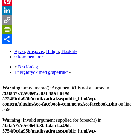
WhatsApp
Pinterest
LinkedIn
Copy
Link
PrintFriendly
Dela
Ajvar
,
Ansjovis
,
Bulgur
,
Fläskfilé
0 kommentarer
«
Bra lördag
Energidryck med grapefrukt
»
Warning
: array_merge(): Argument #1 is not an array in
/data/c/7/c7e00ef6-3faf-4aa1-a49d-
5754f0cda95b/matikvadrat.se/public_html/wp-
content/plugins/seo-facebook-comments/seofacebook.php
on line
559
Warning
: Invalid argument supplied for foreach() in
/data/c/7/c7e00ef6-3faf-4aa1-a49d-
5754f0cda95b/matikvadrat.se/public_html/wp-