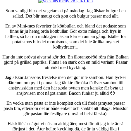
Som vanligt blir det vegetariskt på måndag. Jag älskar bulgur i en
sallad. Det blir matigt och gott och bulgur passar med allt.
En av Mini-mes favoriter är köttbullar, och bland det godaste som
finns är ju hemgjorda köttbullar. Gör extra många och frys in
hälften, så har du middagen nästan klar en annan gång. Istället för
potatismos blir det morotsmos, som det inte är lika mycket
kolhydrater i.
Har du inte prövat ajvar så gör det. En illorange/röd röra från Balkan
gjord på grillad paprika. Finns i en stark och en mild variant. Passar
utmärkt med kyckling.
Jag älskar Janssons frestelse men det gör inte sambon. Han tycker
däremot om pytt i panna. Jag tänkte försöka få över sambon till
ansjovissidan med den här goda pytten men kanske får byta ut
ansjovisen mot något annat. Bacon funkar ju alltid 🙂
En vecka utan pasta är inte komplett och till fredagsmyset passar
pasta bra, eftersom det är både enkelt och snabbt att tillaga. Musslor
gör pastan lite festligare (använd helst färska).
Fläskfilé är något vi nästan aldrig äter, mest för att jag inte är så
förtjust i det. Äter hellre kyckling då, de är ju väldigt lika i