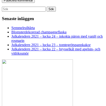
Search
Sök
for:
Senaste inläggen
Semmelrulltårta
Blomsterdekorerad champagneflaska
Julkalendern 2021 – lucka 24 – inkokta päron med vanilj och
rosmarin
Julkalendern 2021 – lucka 23 – tomtegrötspannkakor
Julkalendern 2021 – lucka 22 – brysselkål med apelsin- och
vitlökssmör