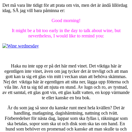
Det må vara lite tidigt för att prata om vin, men det är ändå lillördag
idag, SÅ jag vill bara påminna er:
Good morning!
It might be a bit too early in the day to talk about wine, but
nevertheless, I would like to remind you:
Haka nu inte upp er på det här med vinet. Det viktiga här är
egentligen inte vinet, även om jag tycker det är trevligt och att man
gott kan ta sig ett glas vin mitt i veckan utan att behöva skämmas.
Nej det viktiga här är egentligen att sitta ner, lägga upp fötterna och
vila lite. Att ta sig tid att njuta en stund. Av lugn och ro, av tystnad,
av ett samtal, ett glas gott vin, ett glas kallt vatten, en kopp värmande
te eller kanske en bra bok.
Är du som jag så snor du kanske runt mest hela kvällen? Det är
handling, matlagning, dagishämtning, nattning och tvätt.
Förberedelser för nästa dag, lappar som ska fyllas i, räkningar som
ska betalas, sopor som ska ut och disk som ska tas om hand. En
hund som behöver en promenad och kanske att man skulle ta och