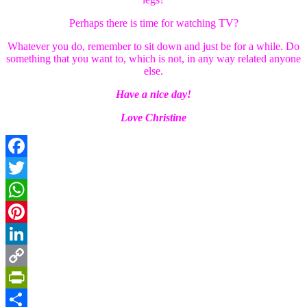
Perhaps there is time for watching TV?
Whatever you do, remember to sit down and just be for a while. Do
something that you want to, which is not, in any way related anyone
else.
Have a nice day!
Love Christine
Facebook
Twitter
WhatsApp
Pinterest
LinkedIn
Copy
Link
PrintFriendly