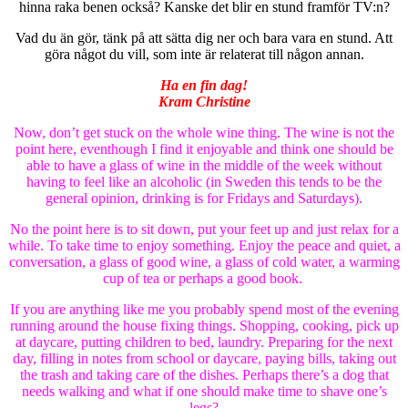
hinna raka benen också? Kanske det blir en stund framför TV:n?
Vad du än gör, tänk på att sätta dig ner och bara vara en stund. Att
göra något du vill, som inte är relaterat till någon annan.
Ha en fin dag!
Kram Christine
Now, don’t get stuck on the whole wine thing. The wine is not the
point here, eventhough I find it enjoyable and think one should be
able to have a glass of wine in the middle of the week without
having to feel like an alcoholic (in Sweden this tends to be the
general opinion, drinking is for Fridays and Saturdays).
No the point here is to sit down, put your feet up and just relax for a
while. To take time to enjoy something. Enjoy the peace and quiet, a
conversation, a glass of good wine, a glass of cold water, a warming
cup of tea or perhaps a good book.
If you are anything like me you probably spend most of the evening
running around the house fixing things. Shopping, cooking, pick up
at daycare, putting children to bed, laundry. Preparing for the next
day, filling in notes from school or daycare, paying bills, taking out
the trash and taking care of the dishes. Perhaps there’s a dog that
needs walking and what if one should make time to shave one’s
legs?