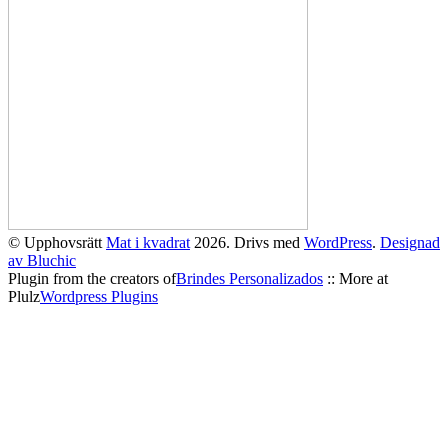
© Upphovsrätt
Mat i kvadrat
2026. Drivs med
WordPress
.
Designad
av Bluchic
Plugin from the creators of
Brindes Personalizados
:: More at
Plulz
Wordpress Plugins