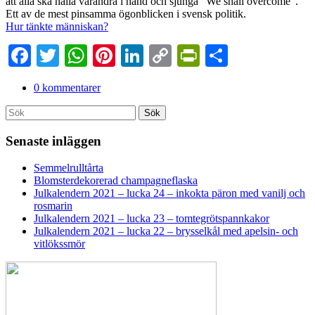
att alla ska hålla varandra i hand och sjunga ”We shall overcome”.
Ett av de mest pinsamma ögonblicken i svensk politik.
Hur tänkte människan?
Facebook
Twitter
WhatsApp
Pinterest
LinkedIn
Copy
PrintFriendl
Dela
Link
0 kommentarer
Search
Sök
for:
Senaste inläggen
Semmelrulltårta
Blomsterdekorerad champagneflaska
Julkalendern 2021 – lucka 24 – inkokta päron med vanilj och
rosmarin
Julkalendern 2021 – lucka 23 – tomtegrötspannkakor
Julkalendern 2021 – lucka 22 – brysselkål med apelsin- och
vitlökssmör