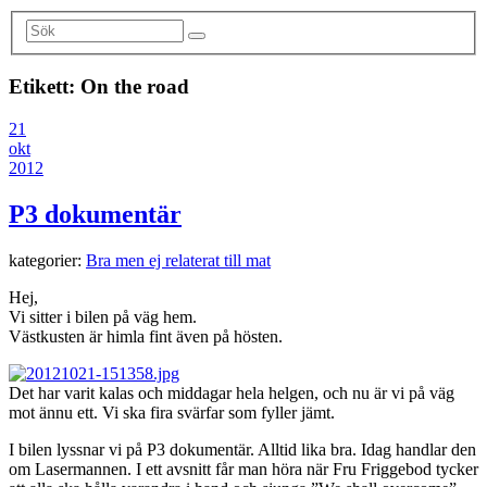
Etikett:
On the road
21
okt
2012
P3 dokumentär
kategorier:
Bra men ej relaterat till mat
Hej,
Vi sitter i bilen på väg hem.
Västkusten är himla fint även på hösten.
Det har varit kalas och middagar hela helgen, och nu är vi på väg
mot ännu ett. Vi ska fira svärfar som fyller jämt.
I bilen lyssnar vi på P3 dokumentär. Alltid lika bra. Idag handlar den
om Lasermannen. I ett avsnitt får man höra när Fru Friggebod tycker