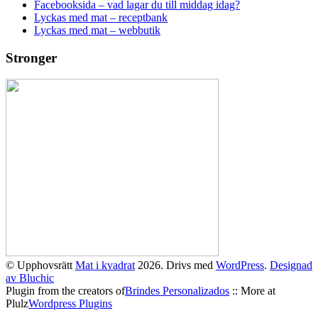
Facebooksida – vad lagar du till middag idag?
Lyckas med mat – receptbank
Lyckas med mat – webbutik
Stronger
© Upphovsrätt
Mat i kvadrat
2026. Drivs med
WordPress
.
Designad
av Bluchic
Plugin from the creators of
Brindes Personalizados
:: More at
Plulz
Wordpress Plugins