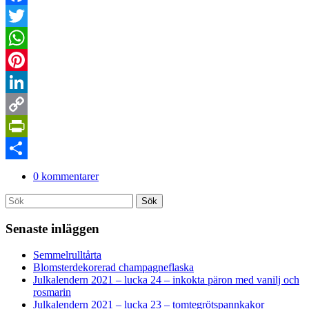
Facebook
Twitter
WhatsApp
Pinterest
LinkedIn
Copy
Link
PrintFriendly
Dela
0 kommentarer
Search
Sök
for:
Senaste inläggen
Semmelrulltårta
Blomsterdekorerad champagneflaska
Julkalendern 2021 – lucka 24 – inkokta päron med vanilj och
rosmarin
Julkalendern 2021 – lucka 23 – tomtegrötspannkakor