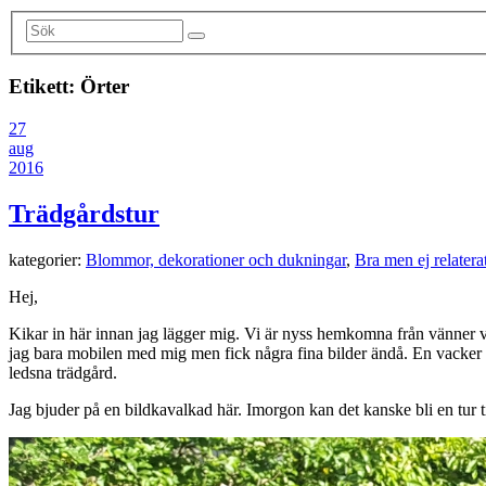
Etikett:
Örter
27
aug
2016
Trädgårdstur
kategorier:
Blommor, dekorationer och dukningar
,
Bra men ej relaterat
Hej,
Kikar in här innan jag lägger mig. Vi är nyss hemkomna från vänner vi 
jag bara mobilen med mig men fick några fina bilder ändå. En vacker 
ledsna trädgård.
Jag bjuder på en bildkavalkad här. Imorgon kan det kanske bli en tur t