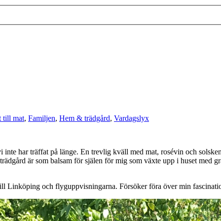
 till mat
,
Familjen
,
Hem & trädgård
,
Vardagslyx
inte har träffat på länge. En trevlig kväll med mat, rosévin och solsken
trädgård är som balsam för själen för mig som växte upp i huset med gr
ill Linköping och flyguppvisningarna. Försöker föra över min fascination