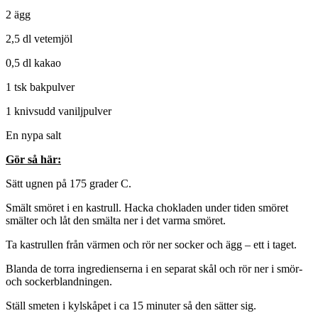
2 ägg
2,5 dl vetemjöl
0,5 dl kakao
1 tsk bakpulver
1 knivsudd vaniljpulver
En nypa salt
Gör så här:
Sätt ugnen på 175 grader C.
Smält smöret i en kastrull. Hacka chokladen under tiden smöret
smälter och låt den smälta ner i det varma smöret.
Ta kastrullen från värmen och rör ner socker och ägg – ett i taget.
Blanda de torra ingredienserna i en separat skål och rör ner i smör-
och sockerblandningen.
Ställ smeten i kylskåpet i ca 15 minuter så den sätter sig.