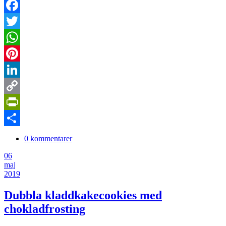
Facebook
Twitter
WhatsApp
Pinterest
LinkedIn
Copy
Link
PrintFriendly
Dela
0 kommentarer
06
maj
2019
Dubbla kladdkakecookies med
chokladfrosting