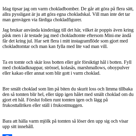
Idag tipsar jag om varm chokladbomber. De går att göra på flera sätt,
allra pyssligast är ju att göra egna chokladskal. Vill man inte det tar
man genvägen via färdiga chokladfigurer.
Jag brukar använda kinderägg till det här, vilket är poppis även kring
påsk men i år testade jag med chokladtomte eftersom Mini-me ändå
får det kring jul. Har sett flera i mitt instagramflöde som gjort med
chokladtomtar och man kan fylla med lite vad man vill.
Ta en tomte och skär loss botten eller gör försiktigt hål i botten. Fyll
med chokladknappar, strössel, kolasås, marshmallows, oboypulver
eller kakao eller annat som blir gott i varm choklad.
Bre smält choklad som lim på biten du skurit loss och limma tillbaka
den så tomten blir hel, eller täpp igen hålet med smält choklad om du
gjort ett hål. Förslut folien runt tomten igen och lägg på
frukosttallriken eller ställ i frukostmuggen.
Bara att hälla varm mjölk på tomten så löser den upp sig och visar
upp sitt innehåll.