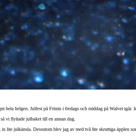
t hela helgen. Julfest på Frimis i fredags och middag på Walvet igår. I
 vi flyttade julbaket till en annan dag.
k in lite julkänsla. Dessutom blev jag av med två lite skruttiga äpplen so