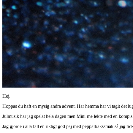
Hej,
Hoppas du haft en mysig andra advent. Här hemma har vi tagit det lugn
Julmusik har jag spelat hela dagen men Mini-me lekte med en kompis så
Jag gjorde i alla fall en riktigt god paj med pepparkakssmak så jag fic