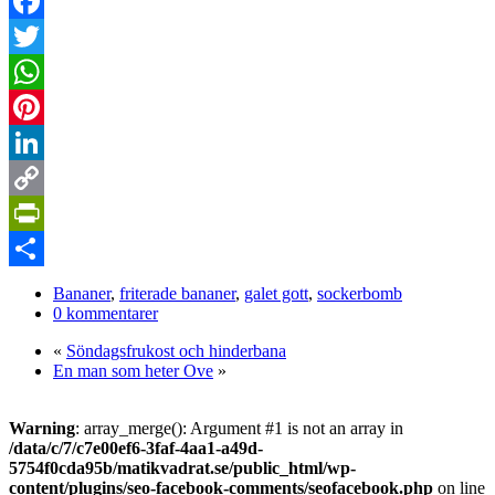
Facebook
Twitter
WhatsApp
Pinterest
LinkedIn
Copy
Link
PrintFriendly
Dela
Bananer
,
friterade bananer
,
galet gott
,
sockerbomb
0 kommentarer
«
Söndagsfrukost och hinderbana
En man som heter Ove
»
Warning
: array_merge(): Argument #1 is not an array in
/data/c/7/c7e00ef6-3faf-4aa1-a49d-
5754f0cda95b/matikvadrat.se/public_html/wp-
content/plugins/seo-facebook-comments/seofacebook.php
on line