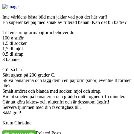
Inte världens bästa bild men jäklar vad gott det här var!!
En superenkel paj med smak av friterad banan. Kan det bli bättre?
Till en springform/pajform behöver du:
100 g smör
1,5 dl socker
1,5 dl mjöl
0,5 dl sirap
3 bananer
Gör så här:
Sätt ugnen på 200 grader C.
Skiva bananerna och lägg dem i en pajform (smörj eventuellt formen
lite).
Smält smöret och blanda med socker, mjöl och sirap.
Bre ut smeten på bananerna och grädda mitt i ugnen i 15 minuter.
Går att göra laktos- och glutenfri och är dessutom äggfri!
Servera ljummen med din favoritglass till.
Sååå gott!
Kram Christine
Related Posts