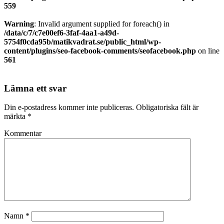
559
Warning
: Invalid argument supplied for foreach() in
/data/c/7/c7e00ef6-3faf-4aa1-a49d-
5754f0cda95b/matikvadrat.se/public_html/wp-
content/plugins/seo-facebook-comments/seofacebook.php
on line
561
Lämna ett svar
Din e-postadress kommer inte publiceras.
Obligatoriska fält är
märkta
*
Kommentar
Namn
*