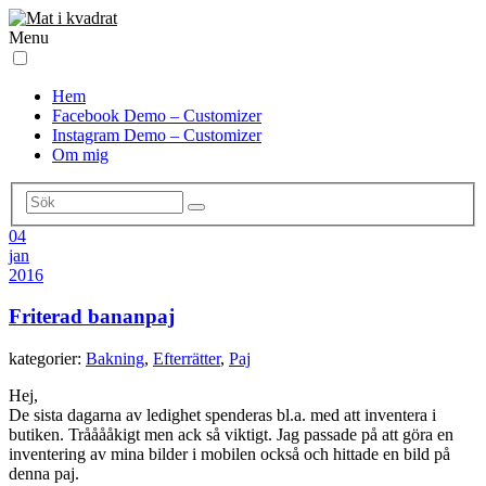
Menu
Hem
Facebook Demo – Customizer
Instagram Demo – Customizer
Om mig
04
jan
2016
Friterad bananpaj
kategorier:
Bakning
,
Efterrätter
,
Paj
Hej,
De sista dagarna av ledighet spenderas bl.a. med att inventera i
butiken. Trååååkigt men ack så viktigt. Jag passade på att göra en
inventering av mina bilder i mobilen också och hittade en bild på
denna paj.