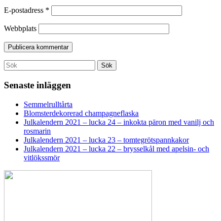
E-postadress
*
Webbplats
Search
Sök
for:
Senaste inläggen
Semmelrulltårta
Blomsterdekorerad champagneflaska
Julkalendern 2021 – lucka 24 – inkokta päron med vanilj och
rosmarin
Julkalendern 2021 – lucka 23 – tomtegrötspannkakor
Julkalendern 2021 – lucka 22 – brysselkål med apelsin- och
vitlökssmör