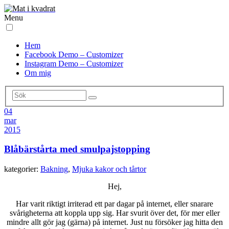
Menu
Hem
Facebook Demo – Customizer
Instagram Demo – Customizer
Om mig
04
mar
2015
Blåbärstårta med smulpajstopping
kategorier:
Bakning
,
Mjuka kakor och tårtor
Hej,
Har varit riktigt irriterad ett par dagar på internet, eller snarare
svårigheterna att koppla upp sig. Har svurit över det, för mer eller
mindre allt gör jag (gärna) på internet. Just nu försöker jag hitta den