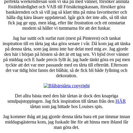
perfekta weekendresan som vi ska på med vänner, försöker anmäla
föräldraledighet och VAB till Försäkringskassan, försöker göra
bankärenden och så vill jag så klart titta på mina favoritserier och
hålla dig kära läsare uppdaterad. Igår gick det inte alls, så till slut
fick jag ge upp, men idag, efter lite frustration och ett omstartat
modem så håller vi tummarna för att det funkar.
Jag har suttit och surfat runt (mest på Pinterest) och tankat
inspiration till en tårta jag ska göra senare i vår. Då kom jag att tänka
på denna tårta, som jag ännu inte har delat med mig av. Jag gjorde
den här i början på hösten så det är ett tag sen. Vi bjöd över vänner
på middag och E hade precis fyllt år, jag hade tänkt göra en paj men
tyckte att det var mer passande med en tårta till efterrätt. Eftersom
det var tidig höst fanns det blåbär, så de fick bli både fyllning och
dekoration.
Det allra bästa med den här tårtan är dock den knapriga
smulpajstoppingen. Jag fick inspiration till tårtan från den
HÄR
tårtan som jag hittade hos Louises spis.
Jag kommer ihåg att jag gjorde denna tårta bara ett par timmar innan
middagsgästerna kom, jag fuskade lite för att hinna men ibland får
man göra det.