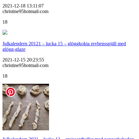
2021-12-18 13:11:07
christine95hotmail-com
18
Julkalendern 20121 – lucka 15 – glöggkokta revbensspjäll med
glögg-glaze
2021-12-15 20:23:55
christine95hotmail-com
18