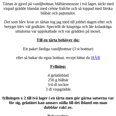
Tårtan är gjord på vaniljbottnar, blåbärsmousse i två lager, täckt med
vispad grädde blandat med crème fraîche och så toppad med färska
blåbär och pajsmulor.
Det som blev kvar av tårtan tog jag med till jobbet dagen efter och
betyget blev väl godkänt. Speciellt de knapriga och lite kolaaktiga
smulorna var uppskattade och var grädden på moset.
Till en tårta behöver du:
Ett paket färdiga vaniljbottnar (3 st bottnar)
eller så bakar du egna bottnar, recept hittar du
HÄR
Fyllning:
4 gelatinblad
250 g blåbär
3/4 dl socker
3 dl vispgrädde
fyllningen x 2 till två lager i en tårta men gör gärna satserna var
för sig, gelatinet kan annars ställa till det ibland om man
dubblar rakt av.