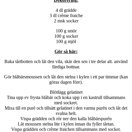
Dekorering:
4 dl grädde
3 dl crème fraiche
2 msk socker
100 g smör
100 g socker
100 g mjöl
Gör så här:
Baka tårtbotten och låt den vila, skär den sen i tre delar alt. använd
färdiga bottnar.
Gör blåbärsmoussen och låt den stelna i kylen i ett par timmar (kan
göras dagen före).
Blötlägg gelatinet
Tina upp ev frysta blåbär och koka upp i en kastrull tillsammans
med sockret.
Mixa till en puré och tillsätt gelatinet i den varma purén och låt det
svalna helt.
Vispa grädden och rör ner den kalla blåbärspurén
Låt moussen stelna lite i kylen innan du fyller tårtan.
Vispa grädden och crème fraichen tillsammans med socker.