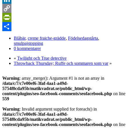
LinkedIn
Copy
Link
PrintFriendly
Dela
Blåbär
,
creme fraiche-grädde
,
Födelsedagstårta
,
smulpajstopping
0 kommentarer
«
Twilight och True detective
Throwback Thursday; Ruffe och sommaren som var
»
Warning
: array_merge(): Argument #1 is not an array in
/data/c/7/c7e00ef6-3faf-4aa1-a49d-
5754f0cda95b/matikvadrat.se/public_html/wp-
content/plugins/seo-facebook-comments/seofacebook.php
on line
559
Warning
: Invalid argument supplied for foreach() in
/data/c/7/c7e00ef6-3faf-4aa1-a49d-
5754f0cda95b/matikvadrat.se/public_html/wp-
content/plugins/seo-facebook-comments/seofacebook.php
on line