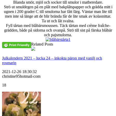
Blanda smör, mjöl och socker till smulor i matberedare.
Strö ut smuldegen på en plåt med bakplåtspapper och grädda mitt i
ugnen i 200 grader C till smulorna har fått färg. Väntar man lite till
men inte så länge att de blir brända får de lite smak av kolasnittar.
Ta ut och låt svalna.
Fyll tårtan med blåbärsmoussen. Täck tårtan med crème fraîche-
grädden, både på sidorna och ovanpå. Strö till sist på färska blåbär
och pajsmulorna.
Related Posts
Julkalendern 2021 – lucka 24 – inkokta päron med vanilj och
rosmarin
2021-12-26 18:30:32
christine95hotmail-com
18