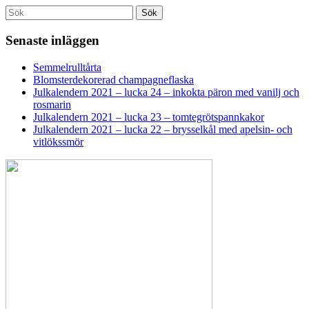
Search
Sök
for:
Senaste inläggen
Semmelrulltårta
Blomsterdekorerad champagneflaska
Julkalendern 2021 – lucka 24 – inkokta päron med vanilj och
rosmarin
Julkalendern 2021 – lucka 23 – tomtegrötspannkakor
Julkalendern 2021 – lucka 22 – brysselkål med apelsin- och
vitlökssmör