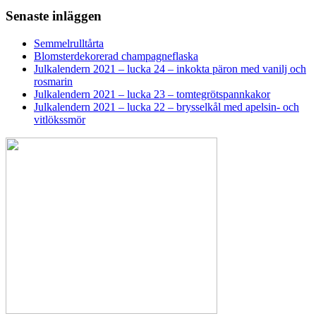
Senaste inläggen
Semmelrulltårta
Blomsterdekorerad champagneflaska
Julkalendern 2021 – lucka 24 – inkokta päron med vanilj och
rosmarin
Julkalendern 2021 – lucka 23 – tomtegrötspannkakor
Julkalendern 2021 – lucka 22 – brysselkål med apelsin- och
vitlökssmör