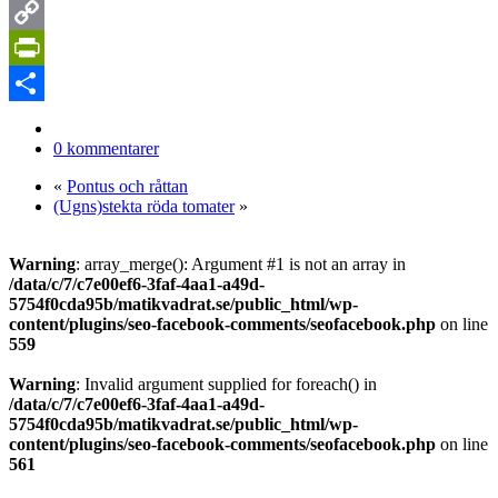
LinkedIn
Copy
Link
PrintFriendly
Dela
0 kommentarer
«
Pontus och råttan
(Ugns)stekta röda tomater
»
Warning
: array_merge(): Argument #1 is not an array in
/data/c/7/c7e00ef6-3faf-4aa1-a49d-
5754f0cda95b/matikvadrat.se/public_html/wp-
content/plugins/seo-facebook-comments/seofacebook.php
on line
559
Warning
: Invalid argument supplied for foreach() in
/data/c/7/c7e00ef6-3faf-4aa1-a49d-
5754f0cda95b/matikvadrat.se/public_html/wp-
content/plugins/seo-facebook-comments/seofacebook.php
on line
561