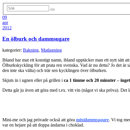
09
apr
2012
En ölburk och dammsugare
kategorier:
Bakning
,
Matlagning
Ibland har mat ett konstigt namn, ibland upptäcker man ett nytt sätt a
Ölburkskyckling för att prata ren svenska. Vad är nu detta? Jo det är 
den inte ska välta) och trär sen kycklingen över ölburken.
Skjuts in i ugnen eller på grillen i
ca 1 timme och 20 minuter – inge
Detta går ju även att göra med t.ex. vitt vin (något vi ska pröva). Det lä
Mini-me och jag prövade också att göra
minidammsugare
. Vi tog me
var en hejare på att doppa ändarna i choklad.