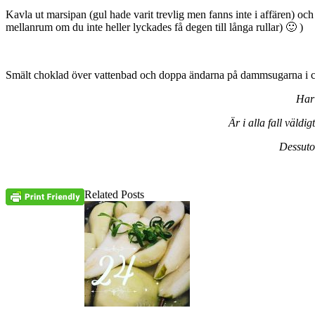
Kavla ut marsipan (gul hade varit trevlig men fanns inte i affären) och 
mellanrum om du inte heller lyckades få degen till långa rullar) 🙂 )
Smält choklad över vattenbad och doppa ändarna på dammsugarna i chok
Har 
Är i alla fall väldi
Dessutom
Related Posts