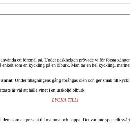
tt använda ett föremål på. Under påskhelgen prövade vi för första gånge
så enkelt som en kyckling på en ölburk. Man tar en hel kyckling, marinera
t annat
. Under tillagningens gång förångas ölen och ger smak till kycklin
ttaste är väl att hälla vinet i en ursköljd ölburk.
LYCKA TILL!
d dem som en present till mamma och pappa. Det var inte speciellt svårt,