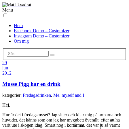
Menu
Hem
Facebook Demo – Customizer
Instagram Demo – Customizer
Om mig
29
jun
2012
Musse Pigg har en drink
kategorier:
Fredagsdrinken
,
Me, myself and I
Hej,
Hur är det i fredagsmyset? Jag sitter och kliar mig på armarna och i
huvudet, det känns som om jag har myggbett överallt, efter att ha
varit ute i skogen idag. Smart nog i kortärmat, det var ju så varmt