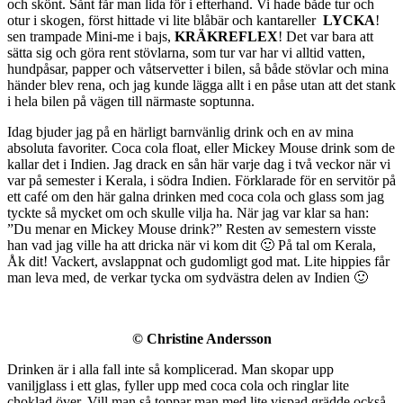
och skönt. Sånt får man lida för i efterhand. Vi hade både tur och
otur i skogen, först hittade vi lite blåbär och kantareller
LYCKA
!
sen trampade Mini-me i bajs,
KRÄKREFLEX
! Det var bara att
sätta sig och göra rent stövlarna, som tur var har vi alltid vatten,
hundpåsar, papper och våtservetter i bilen, så både stövlar och mina
händer blev rena, och jag kunde lägga allt i en påse utan att det stank
i hela bilen på vägen till närmaste soptunna.
Idag bjuder jag på en härligt barnvänlig drink och en av mina
absoluta favoriter. Coca cola float, eller Mickey Mouse drink som de
kallar det i Indien. Jag drack en sån här varje dag i två veckor när vi
var på semester i Kerala, i södra Indien. Förklarade för en servitör på
ett café om den här galna drinken med coca cola och glass som jag
tyckte så mycket om och skulle vilja ha. När jag var klar sa han:
”Du menar en Mickey Mouse drink?” Resten av semestern visste
han vad jag ville ha att dricka när vi kom dit 🙂 På tal om Kerala,
Åk dit! Vackert, avslappnat och gudomligt god mat. Lite hippies får
man leva med, de verkar tycka om sydvästra delen av Indien 🙂
© Christine Andersson
Drinken är i alla fall inte så komplicerad. Man skopar upp
vaniljglass i ett glas, fyller upp med coca cola och ringlar lite
choklad över. Vill man så toppar man med lite vispad grädde också.