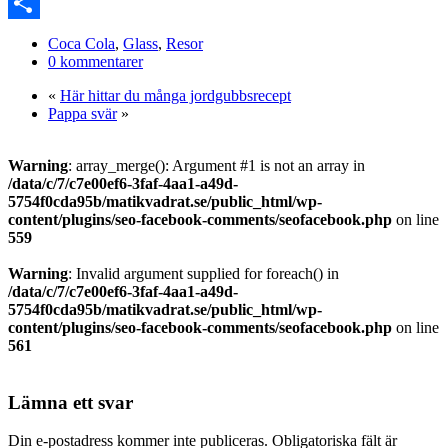
Link
PrintFriendly
Dela
Coca Cola
,
Glass
,
Resor
0 kommentarer
«
Här hittar du många jordgubbsrecept
Pappa svär
»
Warning
: array_merge(): Argument #1 is not an array in
/data/c/7/c7e00ef6-3faf-4aa1-a49d-
5754f0cda95b/matikvadrat.se/public_html/wp-
content/plugins/seo-facebook-comments/seofacebook.php
on line
559
Warning
: Invalid argument supplied for foreach() in
/data/c/7/c7e00ef6-3faf-4aa1-a49d-
5754f0cda95b/matikvadrat.se/public_html/wp-
content/plugins/seo-facebook-comments/seofacebook.php
on line
561
Lämna ett svar
Din e-postadress kommer inte publiceras.
Obligatoriska fält är