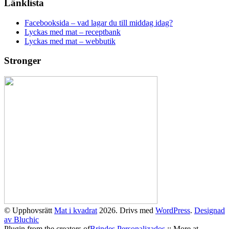
Länklista
Facebooksida – vad lagar du till middag idag?
Lyckas med mat – receptbank
Lyckas med mat – webbutik
Stronger
© Upphovsrätt
Mat i kvadrat
2026. Drivs med
WordPress
.
Designad
av Bluchic
Plugin from the creators of
Brindes Personalizados
:: More at