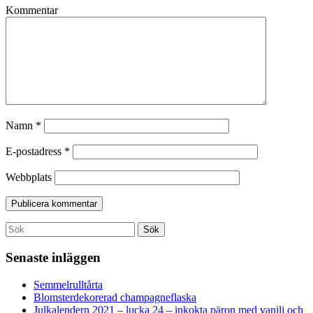
Kommentar
Namn
*
E-postadress
*
Webbplats
Search
Sök
for:
Senaste inläggen
Semmelrulltårta
Blomsterdekorerad champagneflaska
Julkalendern 2021 – lucka 24 – inkokta päron med vanilj och