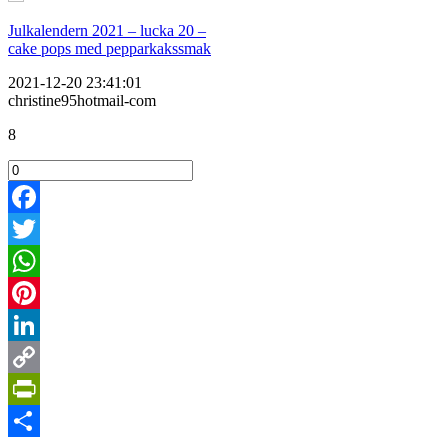
Julkalendern 2021 – lucka 20 –
cake pops med pepparkakssmak
2021-12-20 23:41:01
christine95hotmail-com
8
Facebook
Twitter
WhatsApp
Pinterest
LinkedIn
Copy
Link
PrintFriendly