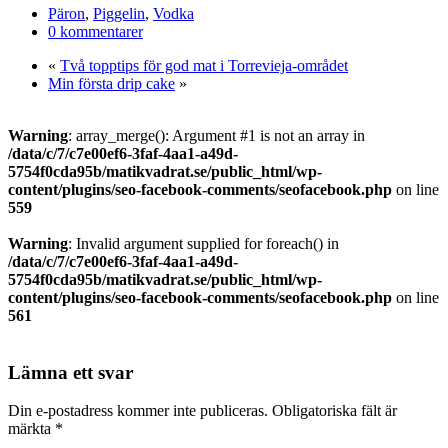
Dela
Päron
,
Piggelin
,
Vodka
0 kommentarer
«
Två topptips för god mat i Torrevieja-området
Min första drip cake
»
Warning
: array_merge(): Argument #1 is not an array in
/data/c/7/c7e00ef6-3faf-4aa1-a49d-
5754f0cda95b/matikvadrat.se/public_html/wp-
content/plugins/seo-facebook-comments/seofacebook.php
on line
559
Warning
: Invalid argument supplied for foreach() in
/data/c/7/c7e00ef6-3faf-4aa1-a49d-
5754f0cda95b/matikvadrat.se/public_html/wp-
content/plugins/seo-facebook-comments/seofacebook.php
on line
561
Lämna ett svar
Din e-postadress kommer inte publiceras.
Obligatoriska fält är
märkta
*