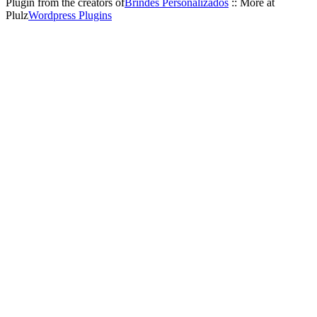
Plugin from the creators of
Brindes Personalizados
:: More at
Plulz
Wordpress Plugins