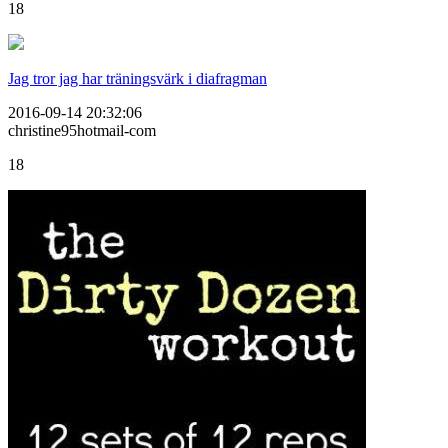
18
Jag tror jag har träningsvärk i diafragman
2016-09-14 20:32:06
christine95hotmail-com
18