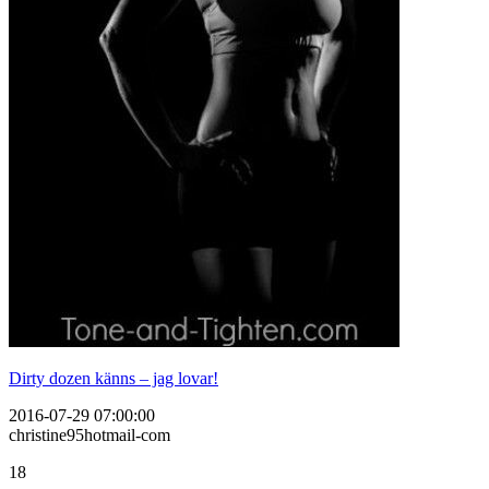
Dirty dozen känns – jag lovar!
2016-07-29 07:00:00
christine95hotmail-com
18