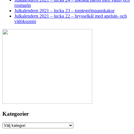
rosmarin
Julkalendern 2021 – lucka 23 – tomtegrötspannkakor
Julkalendern 2021 – lucka 22 – brysselkål med apelsin- och
vitlökssmör
Kategorier
Kategorier