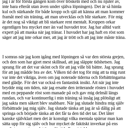
jag i år för första gången kom över tröskeln med och nu njuter av,
inte bara efteråt utan även under själva löpningen). Det är så himla
kul och stärkande för både kropp och själ att känna att man kommer
framåt med sin träning, att man utvecklas och blir starkare. För mig
är det nog så viktigt att bli starkare rent mentalt. Kroppen orkar
egentligen bra mycket mer än vad huvudet tror. Jag har alltid varit
expert på att maska när jag tränar. I huvudet har jag haft en röst som
säger att jag inte orkar mer, att jag är trött och att jag inte måste träna.
I somras när jag kom igång med löpningen så var den största grejen,
och den som har gjort mest skillnad, att jag släppte tidshetsen. Jag
sprang för att det var skönt och för att jag ville bli bättre. Jag sprang
för att jag mådde bra av det. Vilken tid det tog för mig att ta mig runt
var inte det viktiga, även om jag noterade tiderna och förbättringarna
med glädje. För det var också en fantastisk insikt. Att när jag inte
brydde mig om tiden, när jag ersatte den irriterande rösten i huvudet
med en peppande röst som manade på och gav mig delmål längs
rundan, och var kontinuerlig i min träning så insåg jag plötsligt att
jag sakta men säkert blev snabbare. När jag slutade hindra mig själv
förbättrade jag mig själv. Jag slutade tänka att jag är så dålig på att
springa och började tänka att det får ta den tid det tar. Det låter
kanske självklart men det är konstigt vilka mentala spärrar man kan
sätta upp för sig själv och hur mycket de faktiskt inverkar på ens