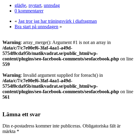
Dela
glädje
,
nystart
,
unnsdag
0 kommentarer
«
Jag tror jag har träningsvärk i diafragman
Bra start på unnsdagen
»
Warning
: array_merge(): Argument #1 is not an array in
/data/c/7/c7e00ef6-3faf-4aa1-a49d-
5754f0cda95b/matikvadrat.se/public_html/wp-
content/plugins/seo-facebook-comments/seofacebook.php
on line
559
Warning
: Invalid argument supplied for foreach() in
/data/c/7/c7e00ef6-3faf-4aa1-a49d-
5754f0cda95b/matikvadrat.se/public_html/wp-
content/plugins/seo-facebook-comments/seofacebook.php
on line
561
Lämna ett svar
Din e-postadress kommer inte publiceras.
Obligatoriska fält är
märkta
*