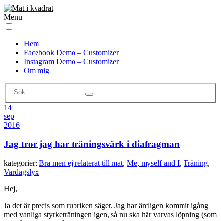
Menu
Hem
Facebook Demo – Customizer
Instagram Demo – Customizer
Om mig
14
sep
2016
Jag tror jag har träningsvärk i diafragman
kategorier:
Bra men ej relaterat till mat
,
Me, myself and I
,
Träning
,
Vardagslyx
Hej,
Ja det är precis som rubriken säger. Jag har äntligen kommit igång
med vanliga styrketräningen igen, så nu ska här varvas löpning (som