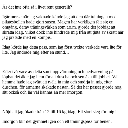
Är det inte ofta så i livet rent generellt?
Igår morse när jag vaknade kände jag att den där träningen med
pilatesbollen hade gjort susen. Magen har verkligen fått sig en
omgång, därav träningsvärken som t.o.m. gjorde det jobbigt att
skratta idag, vilket dock inte hindrade mig från att tjuta av skratt när
jag pratade med en kompis.
Idag körde jag detta pass, som jag först tyckte verkade vara lite för
lite. Jag ändrade mig efter en stund…
Efter två varv av detta samt uppvärmning och nedvarvning på
löpbandet åkte jag hem för att duscha och sen åka till jobbet. Väl
hemma hade jag svårt att tvåla in mig och smörja in mig efter
duschen, för armarna skakade nästan. Så det här passet gjorde nog
sitt också och lär väl kännas än mer imorgon.
Nöjd att jag ökade från 12 till 16 kg idag. Ett stort steg för mig!
Imorgon blir det gymmet igen och ett träningspass för benen.