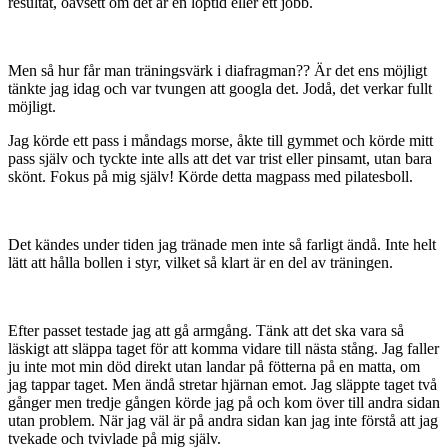
resultat, oavsett om det är en löptid eller ett jobb.
Men så hur får man träningsvärk i diafragman?? Är det ens möjligt
tänkte jag idag och var tvungen att googla det. Jodå, det verkar fullt
möjligt.
Jag körde ett pass i måndags morse, åkte till gymmet och körde mitt
pass själv och tyckte inte alls att det var trist eller pinsamt, utan bara
skönt. Fokus på mig själv! Körde detta magpass med pilatesboll.
Det kändes under tiden jag tränade men inte så farligt ändå. Inte helt
lätt att hålla bollen i styr, vilket så klart är en del av träningen.
Efter passet testade jag att gå armgång. Tänk att det ska vara så
läskigt att släppa taget för att komma vidare till nästa stång. Jag faller
ju inte mot min död direkt utan landar på fötterna på en matta, om
jag tappar taget. Men ändå stretar hjärnan emot. Jag släppte taget två
gånger men tredje gången körde jag på och kom över till andra sidan
utan problem. När jag väl är på andra sidan kan jag inte förstå att jag
tvekade och tvivlade på mig själv.