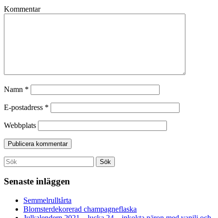
Kommentar
Namn
*
E-postadress
*
Webbplats
Search
Sök
for:
Senaste inläggen
Semmelrulltårta
Blomsterdekorerad champagneflaska
Julkalendern 2021 – lucka 24 – inkokta päron med vanilj och