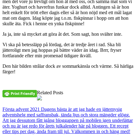
men det vore ju trevligt om hon åt med oss, och samma mat som vi
äter. Yoghurt och havrefras funkar dock alltid. Antingen så är hon
helt enkelt för trött efter dagis eller så är hon nöjd med ett mål lagat
mat om dagen. Idag köpte jag t.o.m. fiskpinnar i hopp om att hon
skulle äta. Fick i henne en ynka fiskpinne!
Ja ja, inte så mycket att göra åt det. Som sagt, hon svälter inte.
Vi ska på betessläpp på lördag, det är tredje året i rad. Ska bli
jätteroligt men jag hoppas på bättre väder än idag. Brrr, fryser
fortfarande efter min promenad tidigare ikväll.
Den här bilden strålar dock av sommarkänsla och värme. Så härliga
färger!
Related Posts
Första advent 2021 Dagens bästa är att jag hade en jättemysig
adventshelg med saffransbak, tända ljus och stora mängder glögg.
Att jag dessutom fått igång bloggappen på mobilen igen underlättar
och nu är jag redo för årets julkalender här på bloggen. Ett recept
eller tips per dag, ända fram till jul. Välkommen in och häng med!