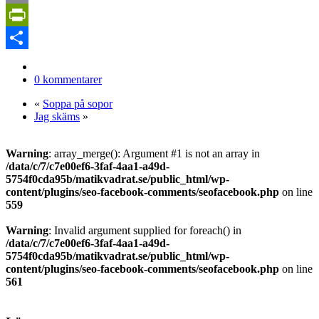
Copy
Link
PrintFriendly
Dela
0 kommentarer
«
Soppa på sopor
Jag skäms
»
Warning
: array_merge(): Argument #1 is not an array in
/data/c/7/c7e00ef6-3faf-4aa1-a49d-
5754f0cda95b/matikvadrat.se/public_html/wp-
content/plugins/seo-facebook-comments/seofacebook.php
on line
559
Warning
: Invalid argument supplied for foreach() in
/data/c/7/c7e00ef6-3faf-4aa1-a49d-
5754f0cda95b/matikvadrat.se/public_html/wp-
content/plugins/seo-facebook-comments/seofacebook.php
on line
561