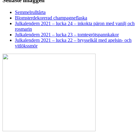
Senaste inläggen
Semmelrulltårta
Blomsterdekorerad champagneflaska
Julkalendern 2021 – lucka 24 – inkokta päron med vanilj och
rosmarin
Julkalendern 2021 – lucka 23 – tomtegrötspannkakor
Julkalendern 2021 – lucka 22 – brysselkål med apelsin- och
vitlökssmör