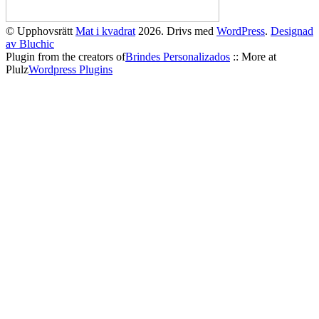
© Upphovsrätt
Mat i kvadrat
2026. Drivs med
WordPress
.
Designad
av Bluchic
Plugin from the creators of
Brindes Personalizados
:: More at
Plulz
Wordpress Plugins