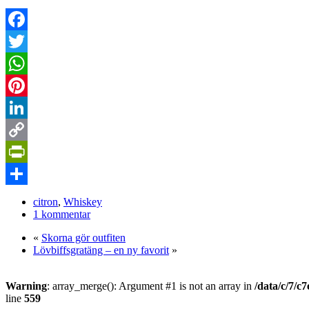
Facebook
Twitter
WhatsApp
Pinterest
LinkedIn
Copy
Link
PrintFriendly
Dela
citron
,
Whiskey
1 kommentar
«
Skorna gör outfiten
Lövbiffsgratäng – en ny favorit
»
Warning
: array_merge(): Argument #1 is not an array in
/data/c/7/c
line
559