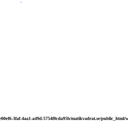
7e00ef6-3faf-4aa1-a49d-5754f0cda95b/matikvadrat.se/public_html