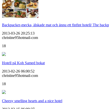
Backpacker-mecka, älskade mat och ännu ett finfint hotell/ The backp
2013-03-26 20:25:13
christine95hotmail-com
18
Hotell på Koh Samed bokat
2013-02-26 06:00:52
christine95hotmail-com
18
Cheesy smelling hearts and a nice hotel