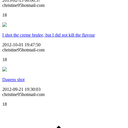
2013-02-15 06:00:37
christine95hotmail-com
18
I shot the creme brulee, but I did not kill the flavour
2012-10-01 19:47:50
christine95hotmail-com
18
Dagens shot
2012-09-21 19:30:03
christine95hotmail-com
18