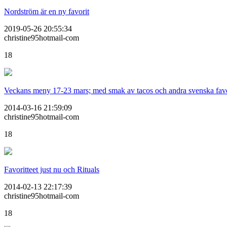
Nordström är en ny favorit
2019-05-26 20:55:34
christine95hotmail-com
18
Veckans meny 17-23 mars; med smak av tacos och andra svenska favo
2014-03-16 21:59:09
christine95hotmail-com
18
Favoritteet just nu och Rituals
2014-02-13 22:17:39
christine95hotmail-com
18