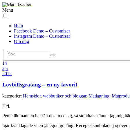
Menu
Hem
Facebook Demo – Customizer
Instagram Demo – Customizer
Om mig
14
apr
2012
Lövbiffsgratäng – en ny favorit
kategorier:
Hemsidor, webbutiker och bloggar
,
Matlagning
,
Matprodu
Hej,
Penicillinmannen har fått dela med sig, så stundtals känner jag mig bät
Igår kväll lagade vi en jättegod gratäng. Receptet snubblade jag över