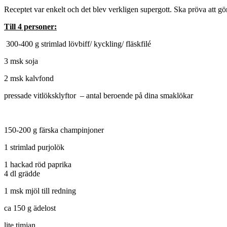
Receptet var enkelt och det blev verkligen supergott. Ska pröva att gö
Till 4 personer:
300-400 g strimlad lövbiff/ kyckling/ fläskfilé
3 msk soja
2 msk kalvfond
pressade vitlöksklyftor – antal beroende på dina smaklökar
150-200 g färska champinjoner
1 strimlad purjolök
1 hackad röd paprika
4 dl grädde
1 msk mjöl till redning
ca 150 g ädelost
lite timjan