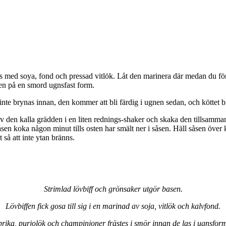
ns med soya, fond och pressad vitlök. Låt den marinera där medan du för
ten på en smord ugnsfast form.
e brynas innan, den kommer att bli färdig i ugnen sedan, och köttet blir
 av den kalla grädden i en liten rednings-shaker och skaka den tillsam
sen koka någon minut tills osten har smält ner i såsen. Häll såsen över k
 så att inte ytan bränns.
Strimlad lövbiff och grönsaker utgör basen.
Lövbiffen fick gosa till sig i en marinad av soja, vitlök och kalvfond.
rika, purjolök och champinjoner frästes i smör innan de las i ugnsfor