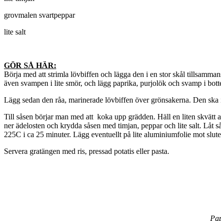
grovmalen svartpeppar
lite salt
GÖR SÅ HÄR:
Börja med att strimla lövbiffen och lägga den i en stor skål tillsamma
även svampen i lite smör, och lägg paprika, purjolök och svamp i bot
Lägg sedan den råa, marinerade lövbiffen över grönsakerna. Den ska int
Till såsen börjar man med att koka upp grädden. Häll en liten skvätt
ner ädelosten och krydda såsen med timjan, peppar och lite salt. Låt så
225C i ca 25 minuter. Lägg eventuellt på lite aluminiumfolie mot slutet
Servera gratängen med ris, pressad potatis eller pasta.
Pap