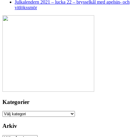
Julkalendern 2021 – lucka 22 – brysselkål med apelsin- och
vitlökssmör
Kategorier
Kategorier
Arkiv