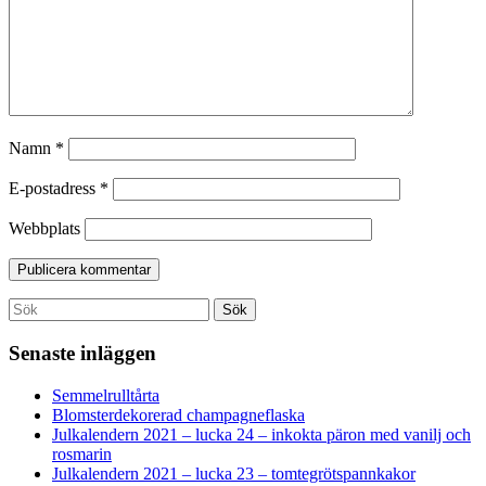
Namn
*
E-postadress
*
Webbplats
Search
Sök
for:
Senaste inläggen
Semmelrulltårta
Blomsterdekorerad champagneflaska
Julkalendern 2021 – lucka 24 – inkokta päron med vanilj och
rosmarin
Julkalendern 2021 – lucka 23 – tomtegrötspannkakor