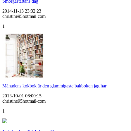
Smörgåstårtans dag
2014-11-13 23:32:23
christine95hotmail-com
1
Månadens kokbok är den glammigaste bakboken jag har
2013-10-01 06:00:15
christine95hotmail-com
1