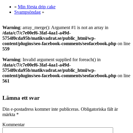
«
Min första drip cake
Svampsöndag
»
Warning
: array_merge(): Argument #1 is not an array in
/data/c/7/c7e00ef6-3faf-4aa1-a49d-
5754f0cda95b/matikvadrat.se/public_html/wp-
content/plugins/seo-facebook-comments/seofacebook.php
on line
559
Warning
: Invalid argument supplied for foreach() in
/data/c/7/c7e00ef6-3faf-4aa1-a49d-
5754f0cda95b/matikvadrat.se/public_html/wp-
content/plugins/seo-facebook-comments/seofacebook.php
on line
561
Lämna ett svar
Din e-postadress kommer inte publiceras.
Obligatoriska fält är
märkta
*
Kommentar