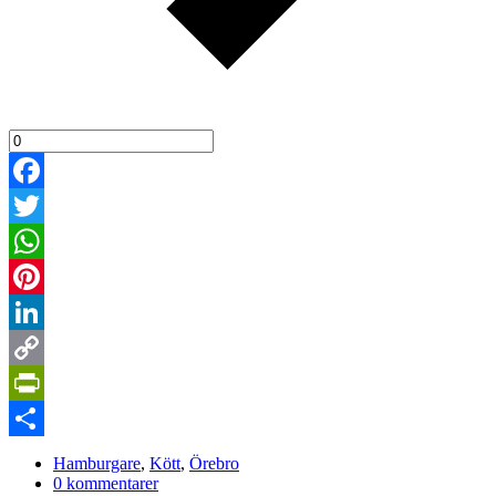
Facebook
Twitter
WhatsApp
Pinterest
LinkedIn
Copy
Link
PrintFriendly
Dela
Hamburgare
,
Kött
,
Örebro
0 kommentarer