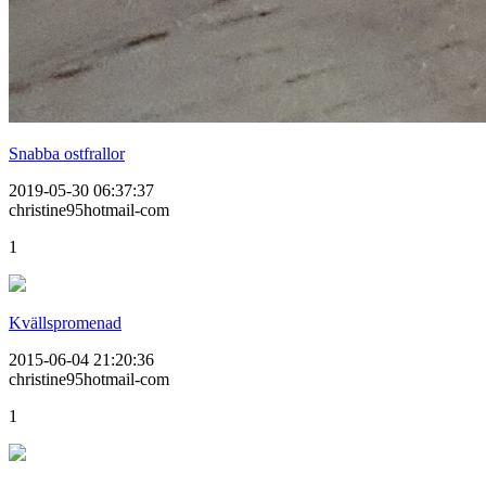
Snabba ostfrallor
2019-05-30 06:37:37
christine95hotmail-com
1
Kvällspromenad
2015-06-04 21:20:36
christine95hotmail-com
1