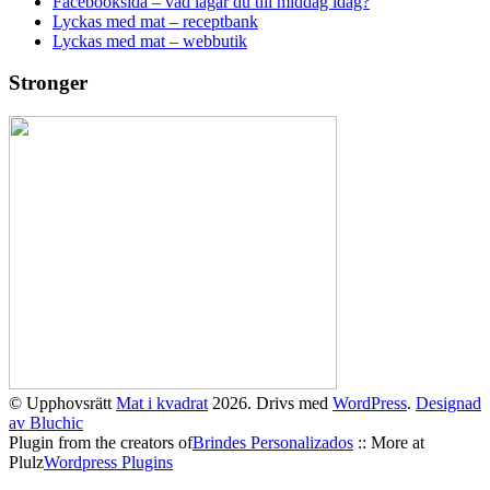
Facebooksida – vad lagar du till middag idag?
Lyckas med mat – receptbank
Lyckas med mat – webbutik
Stronger
© Upphovsrätt
Mat i kvadrat
2026. Drivs med
WordPress
.
Designad
av Bluchic
Plugin from the creators of
Brindes Personalizados
:: More at
Plulz
Wordpress Plugins