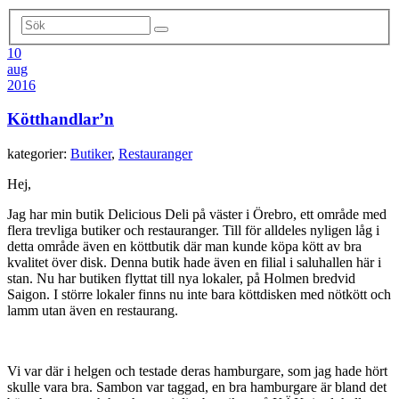
10
aug
2016
Kötthandlar’n
kategorier:
Butiker
,
Restauranger
Hej,
Jag har min butik Delicious Deli på väster i Örebro, ett område med
flera trevliga butiker och restauranger. Till för alldeles nyligen låg i
detta område även en köttbutik där man kunde köpa kött av bra
kvalitet över disk. Denna butik hade även en filial i saluhallen här i
stan. Nu har butiken flyttat till nya lokaler, på Holmen bredvid
Saigon. I större lokaler finns nu inte bara köttdisken med nötkött och
lamm utan även en restaurang.
Vi var där i helgen och testade deras hamburgare, som jag hade hört
skulle vara bra. Sambon var taggad, en bra hamburgare är bland det