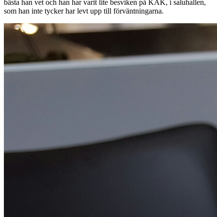
bästa han vet och han har varit lite besviken på KÄK, i saluhallen,
som han inte tycker har levt upp till förväntningarna.