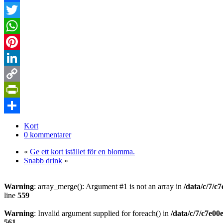
Facebook
Twitter
WhatsApp
Pinterest
LinkedIn
Copy
Link
PrintFriendly
Dela
Kort
0 kommentarer
«
Ge ett kort istället för en blomma.
Snabb drink
»
Warning
: array_merge(): Argument #1 is not an array in
/data/c/7/c
line
559
Warning
: Invalid argument supplied for foreach() in
/data/c/7/c7e0
561