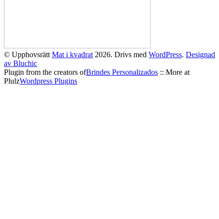
© Upphovsrätt
Mat i kvadrat
2026. Drivs med
WordPress
.
Designad
av Bluchic
Plugin from the creators of
Brindes Personalizados
:: More at
Plulz
Wordpress Plugins