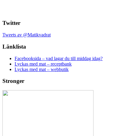
Twitter
Tweets av @Matikvadrat
Länklista
Facebooksida – vad lagar du till middag idag?
Lyckas med mat – receptbank
Lyckas med mat – webbutik
Stronger