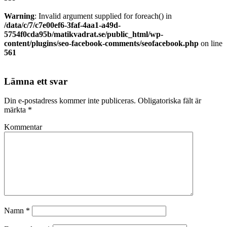
Warning
: Invalid argument supplied for foreach() in
/data/c/7/c7e00ef6-3faf-4aa1-a49d-
5754f0cda95b/matikvadrat.se/public_html/wp-
content/plugins/seo-facebook-comments/seofacebook.php
on line
561
Lämna ett svar
Din e-postadress kommer inte publiceras.
Obligatoriska fält är
märkta
*
Kommentar
Namn
*