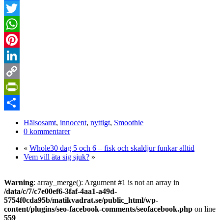
Facebook
Twitter
WhatsApp
Pinterest
LinkedIn
Copy
Link
PrintFriendly
Dela
Hälsosamt
,
innocent
,
nyttigt
,
Smoothie
0 kommentarer
«
Whole30 dag 5 och 6 – fisk och skaldjur funkar alltid
Vem vill äta sig sjuk?
»
Warning
: array_merge(): Argument #1 is not an array in
/data/c/7/c7e00ef6-3faf-4aa1-a49d-
5754f0cda95b/matikvadrat.se/public_html/wp-
content/plugins/seo-facebook-comments/seofacebook.php
on line
559