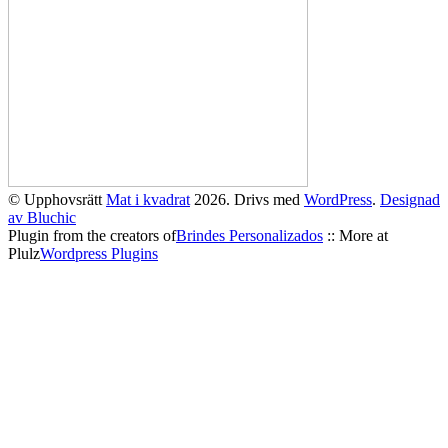
© Upphovsrätt
Mat i kvadrat
2026. Drivs med
WordPress
.
Designad
av Bluchic
Plugin from the creators of
Brindes Personalizados
:: More at
Plulz
Wordpress Plugins