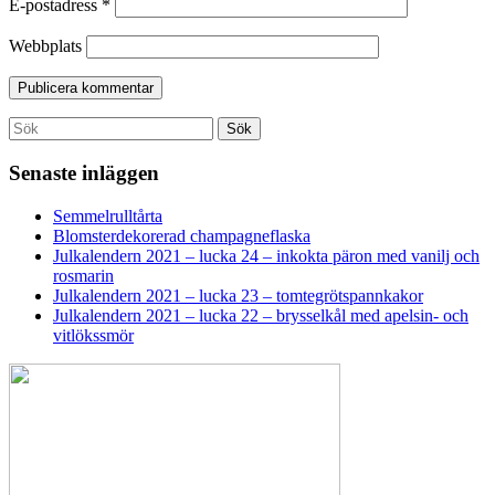
E-postadress
*
Webbplats
Search
Sök
for:
Senaste inläggen
Semmelrulltårta
Blomsterdekorerad champagneflaska
Julkalendern 2021 – lucka 24 – inkokta päron med vanilj och
rosmarin
Julkalendern 2021 – lucka 23 – tomtegrötspannkakor
Julkalendern 2021 – lucka 22 – brysselkål med apelsin- och
vitlökssmör