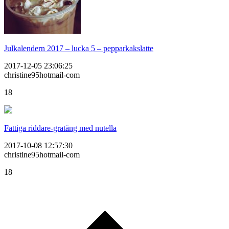
Julkalendern 2017 – lucka 5 – pepparkakslatte
2017-12-05 23:06:25
christine95hotmail-com
18
Fattiga riddare-gratäng med nutella
2017-10-08 12:57:30
christine95hotmail-com
18