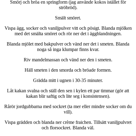
Smörj och bröa en springform (jag använde kokos istället för
ströbröd).
Smält smöret.
Vispa ägg, socker och vaniljpulver vitt och pösigt. Blanda mjölken
med det smälta smöret och rör ner det i äggblandningen.
Blanda mjölet med bakpulver och vänd ner det i smeten. Blanda
noga så inga klumpar finns kvar.
Riv mandelmassan och vänd ner den i smeten.
Häll smeten i den smorda och bröade formen.
Grädda mitt i ugnen i 30-35 minuter.
Låt kakan svalna och ställ den sen i kylen ett par timmar (gör att
kakan blir saftig och lite seg i konsistensen).
Rårör jordgubbarna med sockret (ta mer eller mindre socker om du
vill).
Vispa grädden och blanda ner crème fraichen. Tillsätt vaniljpulvret
och florsockret. Blanda väl.