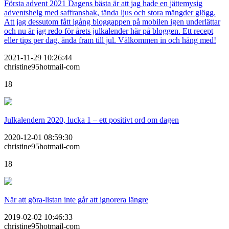
Första advent 2021 Dagens bästa är att jag hade en jättemysig
adventshelg med saffransbak, tända ljus och stora mängder glögg.
Att jag dessutom fått igång bloggappen på mobilen igen underlättar
och nu är jag redo för årets julkalender här på bloggen. Ett recept
eller tips per dag, ända fram till jul. Välkommen in och häng med!
2021-11-29 10:26:44
christine95hotmail-com
18
Julkalendern 2020, lucka 1 – ett positivt ord om dagen
2020-12-01 08:59:30
christine95hotmail-com
18
När att göra-listan inte går att ignorera längre
2019-02-02 10:46:33
christine95hotmail-com