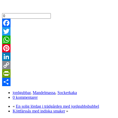
Facebook
Twitter
WhatsApp
Pinterest
LinkedIn
Copy
Link
PrintFriendly
Dela
jordgubbar
,
Mandelmassa
,
Sockerkaka
0 kommentarer
«
En solig lördag i trädgården med jordgubbsbubbel
Köttfärssås med indiska smaker
»