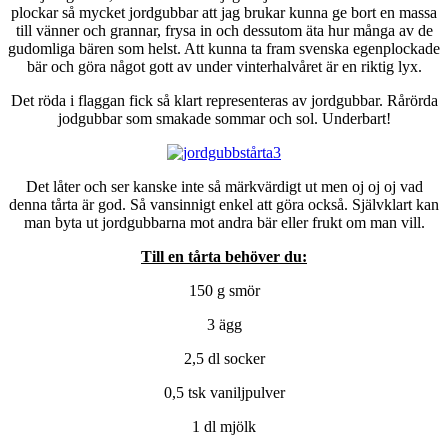
plockar så mycket jordgubbar att jag brukar kunna ge bort en massa
till vänner och grannar, frysa in och dessutom äta hur många av de
gudomliga bären som helst. Att kunna ta fram svenska egenplockade
bär och göra något gott av under vinterhalvåret är en riktig lyx.
Det röda i flaggan fick så klart representeras av jordgubbar. Rårörda
jodgubbar som smakade sommar och sol. Underbart!
Det låter och ser kanske inte så märkvärdigt ut men oj oj oj vad
denna tårta är god. Så vansinnigt enkel att göra också. Självklart kan
man byta ut jordgubbarna mot andra bär eller frukt om man vill.
Till en tårta behöver du:
150 g smör
3 ägg
2,5 dl socker
0,5 tsk vaniljpulver
1 dl mjölk