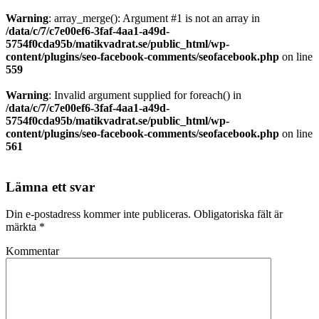
Warning
: array_merge(): Argument #1 is not an array in
/data/c/7/c7e00ef6-3faf-4aa1-a49d-
5754f0cda95b/matikvadrat.se/public_html/wp-
content/plugins/seo-facebook-comments/seofacebook.php
on line
559
Warning
: Invalid argument supplied for foreach() in
/data/c/7/c7e00ef6-3faf-4aa1-a49d-
5754f0cda95b/matikvadrat.se/public_html/wp-
content/plugins/seo-facebook-comments/seofacebook.php
on line
561
Lämna ett svar
Din e-postadress kommer inte publiceras.
Obligatoriska fält är
märkta
*
Kommentar