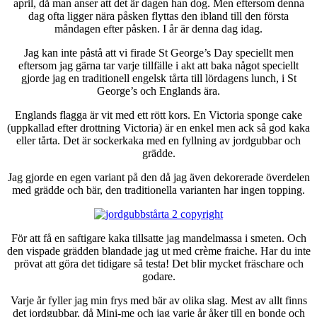
april, då man anser att det är dagen han dog. Men eftersom denna
dag ofta ligger nära påsken flyttas den ibland till den första
måndagen efter påsken. I år är denna dag idag.
Jag kan inte påstå att vi firade St George’s Day speciellt men
eftersom jag gärna tar varje tillfälle i akt att baka något speciellt
gjorde jag en traditionell engelsk tårta till lördagens lunch, i St
George’s och Englands ära.
Englands flagga är vit med ett rött kors. En Victoria sponge cake
(uppkallad efter drottning Victoria) är en enkel men ack så god kaka
eller tårta. Det är sockerkaka med en fyllning av jordgubbar och
grädde.
Jag gjorde en egen variant på den då jag även dekorerade överdelen
med grädde och bär, den traditionella varianten har ingen topping.
För att få en saftigare kaka tillsatte jag mandelmassa i smeten. Och
den vispade grädden blandade jag ut med crème fraiche. Har du inte
prövat att göra det tidigare så testa! Det blir mycket fräschare och
godare.
Varje år fyller jag min frys med bär av olika slag. Mest av allt finns
det jordgubbar, då Mini-me och jag varje år åker till en bonde och