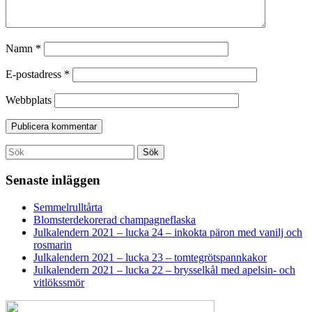
Namn
*
E-postadress
*
Webbplats
Search
Sök
for:
Senaste inläggen
Semmelrulltårta
Blomsterdekorerad champagneflaska
Julkalendern 2021 – lucka 24 – inkokta päron med vanilj och
rosmarin
Julkalendern 2021 – lucka 23 – tomtegrötspannkakor
Julkalendern 2021 – lucka 22 – brysselkål med apelsin- och
vitlökssmör