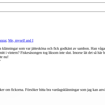
ggar
,
Me, myself and I
ga klänningar som var jättesköna och fick godkänt av sambon. Han vågar 
tt i vintern? Fiskesäsongen tog liksom inte slut. Imorse lät det så här
te nu!
?
ycker om fickorna. Försöker hitta bra vardagsklänningar som jag kan anv