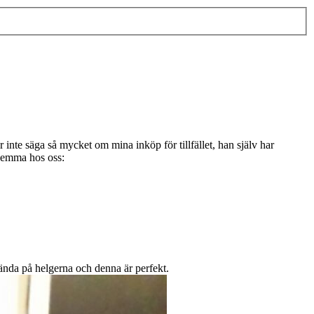
inte säga så mycket om mina inköp för tillfället, han själv har
 hemma hos oss:
ända på helgerna och denna är perfekt.