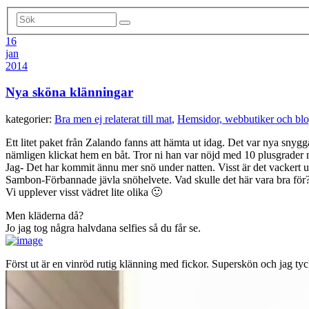
16
jan
2014
Nya sköna klänningar
kategorier:
Bra men ej relaterat till mat
,
Hemsidor, webbutiker och blo
Ett litet paket från Zalando fanns att hämta ut idag. Det var nya snyg
nämligen klickat hem en båt. Tror ni han var nöjd med 10 plusgrader mi
Jag- Det har kommit ännu mer snö under natten. Visst är det vackert u
Sambon-Förbannade jävla snöhelvete. Vad skulle det här vara bra för
Vi upplever visst vädret lite olika 🙂
Men kläderna då?
Jo jag tog några halvdana selfies så du får se.
Först ut är en vinröd rutig klänning med fickor. Superskön och jag t