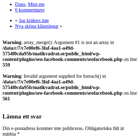
Dela
Dans
,
Mini-me
0 kommentarer
«
Jag kräktes inte
Nya sköna klänningar
»
Warning
: array_merge(): Argument #1 is not an array in
/data/c/7/c7e00ef6-3faf-4aa1-a49d-
5754f0cda95b/matikvadrat.se/public_html/wp-
content/plugins/seo-facebook-comments/seofacebook.php
on line
559
Warning
: Invalid argument supplied for foreach() in
/data/c/7/c7e00ef6-3faf-4aa1-a49d-
5754f0cda95b/matikvadrat.se/public_html/wp-
content/plugins/seo-facebook-comments/seofacebook.php
on line
561
Lämna ett svar
Din e-postadress kommer inte publiceras.
Obligatoriska fält är
märkta
*