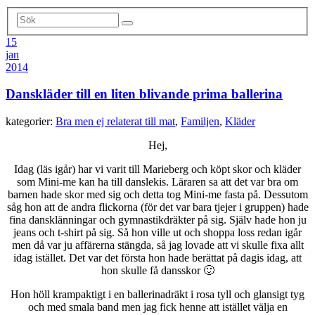
15
jan
2014
Danskläder till en liten blivande prima ballerina
kategorier:
Bra men ej relaterat till mat
,
Familjen
,
Kläder
Hej,
Idag (läs igår) har vi varit till Marieberg och köpt skor och kläder
som Mini-me kan ha till danslekis. Läraren sa att det var bra om
barnen hade skor med sig och detta tog Mini-me fasta på. Dessutom
såg hon att de andra flickorna (för det var bara tjejer i gruppen) hade
fina dansklänningar och gymnastikdräkter på sig. Själv hade hon ju
jeans och t-shirt på sig. Så hon ville ut och shoppa loss redan igår
men då var ju affärerna stängda, så jag lovade att vi skulle fixa allt
idag istället. Det var det första hon hade berättat på dagis idag, att
hon skulle få dansskor 🙂
Hon höll krampaktigt i en ballerinadräkt i rosa tyll och glansigt tyg
och med smala band men jag fick henne att istället välja en