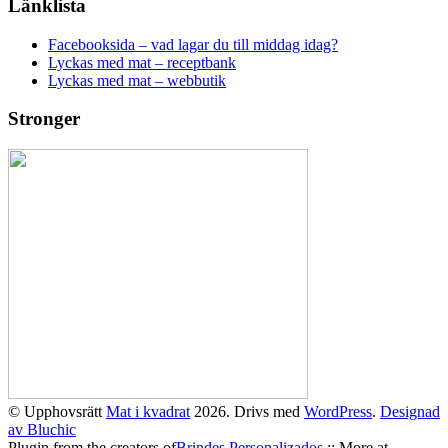
Länklista
Facebooksida – vad lagar du till middag idag?
Lyckas med mat – receptbank
Lyckas med mat – webbutik
Stronger
© Upphovsrätt
Mat i kvadrat
2026. Drivs med
WordPress
.
Designad
av Bluchic
Plugin from the creators of
Brindes Personalizados
:: More at