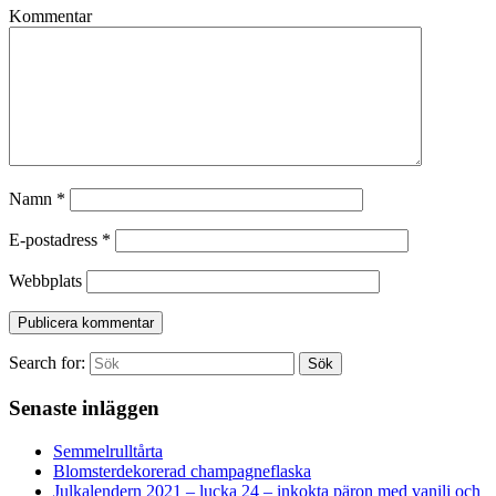
Kommentar
Namn
*
E-postadress
*
Webbplats
Search for:
Sök
Senaste inläggen
Semmelrulltårta
Blomsterdekorerad champagneflaska
Julkalendern 2021 – lucka 24 – inkokta päron med vanilj och