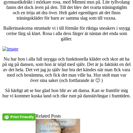
gymnastikdräkt i mörkare rosa, med Mimmi mus på. Lite tyllvolang
fanns det dock även på den. Till det blev det svarta träningstights
och en tröja att dra över. Helt galet egentligen att det finns
träningskläder för barn av samma slag som till vuxna.
Ballerinaskorna struntade vi i till förmån för riktiga sneakers i snygg
cerise färg så klart. Rosa i alla dess färger är nästan det enda som
gäller.
Nu har hon i alla fall snygga och funktionella kläder och skor att ha
på sig på dansen, som hon är nöjd med själv. Det är ju faktiskt en del
av det hela. Det vet jag ju själv hur bra det kändes när man fick vara
med och bestämma, och fick det man ville ha. Hur stolt man var
över sina saker (och fortfarande är 🙂 )
Så härligt att se hur glad hon blir av att dansa. Kan se framför mig
hur vi kommer kuska land och rike runt på danstävlingar i framtiden.
Related Posts