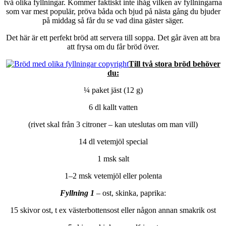
två olika fyllningar. Kommer faktiskt inte ihåg vilken av fyllningarna
som var mest populär, pröva båda och bjud på nästa gång du bjuder
på middag så får du se vad dina gäster säger.
Det här är ett perfekt bröd att servera till soppa. Det går även att bra
att frysa om du får bröd över.
Till två stora bröd behöver
du:
¼ paket jäst (12 g)
6 dl kallt vatten
(rivet skal från 3 citroner – kan uteslutas om man vill)
14 dl vetemjöl special
1 msk salt
1–2 msk vetemjöl eller polenta
Fyllning 1
– ost, skinka, paprika:
15 skivor ost, t ex västerbottensost eller någon annan smakrik ost