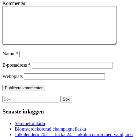
Kommentar
Namn
*
E-postadress
*
Webbplats
Search
Sök
for:
Senaste inläggen
Semmelrulltårta
Blomsterdekorerad champagneflaska
Julkalendern 2021 – lucka 24 – inkokta päron med vanilj och