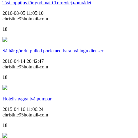
Två topptips för god mat i Torrevieja-området
2016-08-05 11:05:10
christine95hotmail-com
18
Så här gör du pulled pork med bara två ingredienser
2016-04-14 20:42:47
christine95hotmail-com
18
Hotellsnygga tvålpumpar
2015-04-16 11:06:24
christine95hotmail-com
18