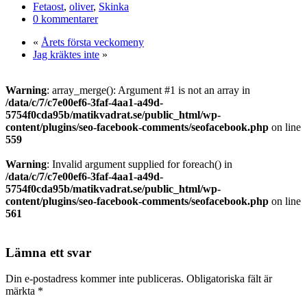
Dela
Fetaost
,
oliver
,
Skinka
0 kommentarer
«
Årets första veckomeny
Jag kräktes inte
»
Warning
: array_merge(): Argument #1 is not an array in
/data/c/7/c7e00ef6-3faf-4aa1-a49d-
5754f0cda95b/matikvadrat.se/public_html/wp-
content/plugins/seo-facebook-comments/seofacebook.php
on line
559
Warning
: Invalid argument supplied for foreach() in
/data/c/7/c7e00ef6-3faf-4aa1-a49d-
5754f0cda95b/matikvadrat.se/public_html/wp-
content/plugins/seo-facebook-comments/seofacebook.php
on line
561
Lämna ett svar
Din e-postadress kommer inte publiceras.
Obligatoriska fält är
märkta
*