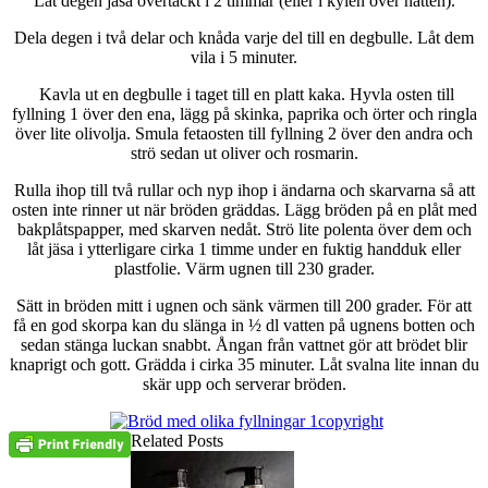
Låt degen jäsa övertäckt i 2 timmar (eller i kylen över natten).
Dela degen i två delar
och knåda varje del till en degbulle. Låt dem
vila i 5 minuter.
Kavla ut en degbulle i taget
till en platt kaka. Hyvla osten till
fyllning 1 över den ena, lägg på skinka, paprika och örter och ringla
över lite olivolja. Smula fetaosten till fyllning 2 över den andra och
strö sedan ut oliver och rosmarin.
Rulla ihop till två rullar och nyp ihop i ändarna och skarvarna så att
osten inte rinner ut när bröden gräddas. Lägg bröden på en plåt med
bakplåtspapper, med skarven nedåt. Strö lite polenta över dem och
låt jäsa i ytterligare cirka 1 timme under en fuktig handduk eller
plastfolie. Värm ugnen till 230 grader.
Sätt in bröden mitt i ugnen och sänk värmen till 200 grader. För att
få en god skorpa kan du slänga in ½ dl vatten på ugnens botten och
sedan stänga luckan snabbt. Ångan från vattnet gör att brödet blir
knaprigt och gott. Grädda i cirka 35 minuter. Låt svalna lite innan du
skär upp och serverar bröden.
Related Posts