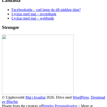
Länklista
Facebooksida – vad lagar du till middag idag?
Lyckas med mat – receptbank
Lyckas med mat – webbutik
Stronger
© Upphovsrätt
Mat i kvadrat
2026. Drivs med
WordPress
.
Designad
av Bluchic
Plugin from the creators of
Brindes Personalizados
:: More at