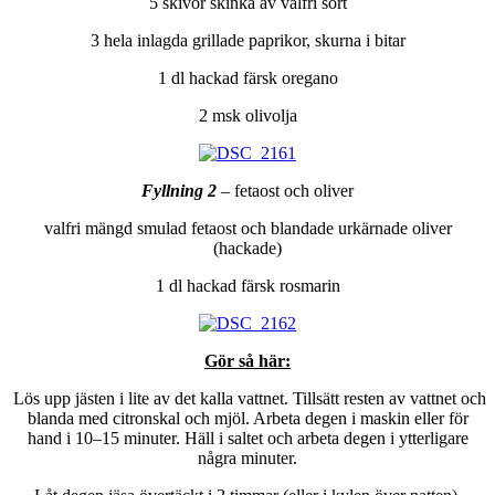
5 skivor skinka av valfri sort
3 hela inlagda grillade paprikor, skurna i bitar
1 dl hackad färsk oregano
2 msk olivolja
Fyllning 2
– fetaost och oliver
valfri mängd smulad fetaost och blandade urkärnade oliver
(hackade)
1 dl hackad färsk rosmarin
Gör så här:
Lös upp jästen i lite av det kalla vattnet. Tillsätt resten av vattnet och
blanda med citronskal och mjöl. Arbeta degen i maskin eller för
hand i 10–15 minuter. Häll i saltet och arbeta degen i ytterligare
några minuter.