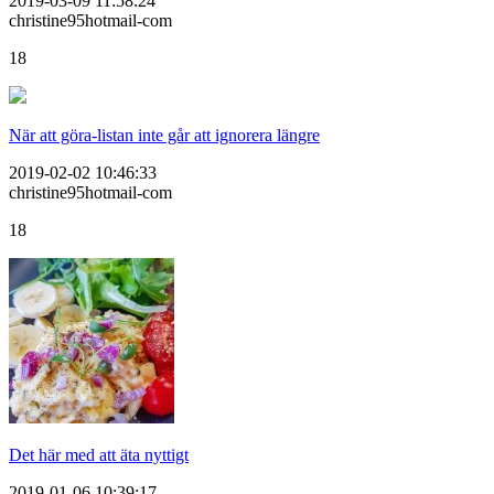
2019-03-09 11:58:24
christine95hotmail-com
18
När att göra-listan inte går att ignorera längre
2019-02-02 10:46:33
christine95hotmail-com
18
Det här med att äta nyttigt
2019-01-06 10:39:17