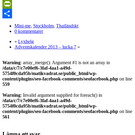
Copy
Link
PrintFriendly
Dela
Mini-me
,
Stockholm
,
Thailändskt
0 kommentarer
«
Lyxhelg
Adventskalender 2013 – lucka 7
»
Warning
: array_merge(): Argument #1 is not an array in
/data/c/7/c7e00ef6-3faf-4aa1-a49d-
5754f0cda95b/matikvadrat.se/public_html/wp-
content/plugins/seo-facebook-comments/seofacebook.php
on line
559
Warning
: Invalid argument supplied for foreach() in
/data/c/7/c7e00ef6-3faf-4aa1-a49d-
5754f0cda95b/matikvadrat.se/public_html/wp-
content/plugins/seo-facebook-comments/seofacebook.php
on line
561
Lämna ett svar