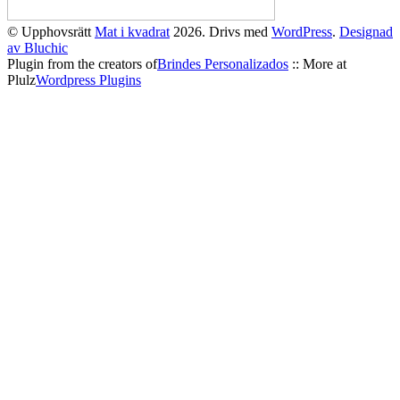
© Upphovsrätt
Mat i kvadrat
2026. Drivs med
WordPress
.
Designad
av Bluchic
Plugin from the creators of
Brindes Personalizados
:: More at
Plulz
Wordpress Plugins