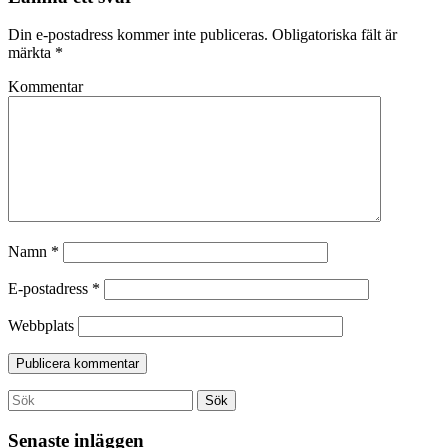
Din e-postadress kommer inte publiceras.
Obligatoriska fält är
märkta
*
Kommentar
Namn
*
E-postadress
*
Webbplats
Search
Sök
for:
Senaste inläggen