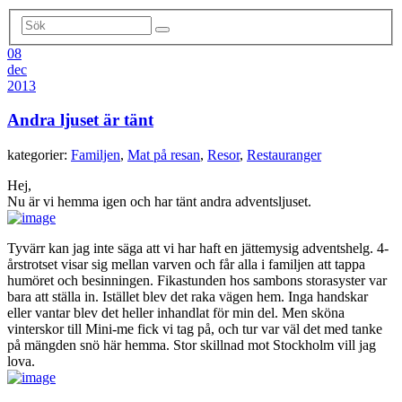
08
dec
2013
Andra ljuset är tänt
kategorier:
Familjen
,
Mat på resan
,
Resor
,
Restauranger
Hej,
Nu är vi hemma igen och har tänt andra adventsljuset.
Tyvärr kan jag inte säga att vi har haft en jättemysig adventshelg. 4-
årstrotset visar sig mellan varven och får alla i familjen att tappa
humöret och besinningen. Fikastunden hos sambons storasyster var
bara att ställa in. Istället blev det raka vägen hem. Inga handskar
eller vantar blev det heller inhandlat för min del. Men sköna
vinterskor till Mini-me fick vi tag på, och tur var väl det med tanke
på mängden snö här hemma. Stor skillnad mot Stockholm vill jag
lova.