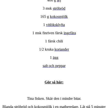
400 g
sej
3 msk
ströbröd
165 g
kokosmjölk
1
vitlöksklyfta
1 msk finriven färsk
ingefära
1 färsk chili
1/2
kruka
koriander
1
ägg
salt och peppar
Gör så här:
Tina fisken. Skär den i mindre bitar.
Blanda ströbröd och kokosmjölk i en matberedare. Låt stå 5 minuter