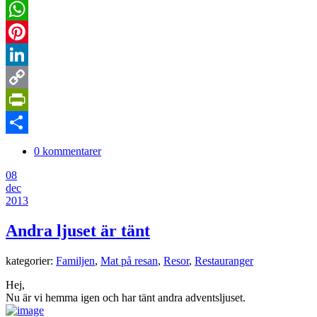
Twitter
WhatsApp
Pinterest
LinkedIn
Copy
Link
PrintFriendly
Dela
0 kommentarer
08
dec
2013
Andra ljuset är tänt
kategorier:
Familjen
,
Mat på resan
,
Resor
,
Restauranger
Hej,
Nu är vi hemma igen och har tänt andra adventsljuset.