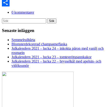
Link
PrintFriendly
Dela
0 kommentarer
Search
Sök
for:
Senaste inläggen
Semmelrulltårta
Blomsterdekorerad champagneflaska
Julkalendern 2021 – lucka 24 – inkokta päron med vanilj och
rosmarin
Julkalendern 2021 – lucka 23 – tomtegrötspannkakor
Julkalendern 2021 – lucka 22 – brysselkål med apelsin- och
vitlökssmör