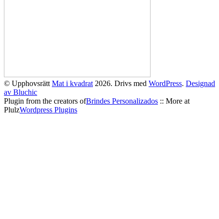
© Upphovsrätt
Mat i kvadrat
2026. Drivs med
WordPress
.
Designad
av Bluchic
Plugin from the creators of
Brindes Personalizados
:: More at
Plulz
Wordpress Plugins