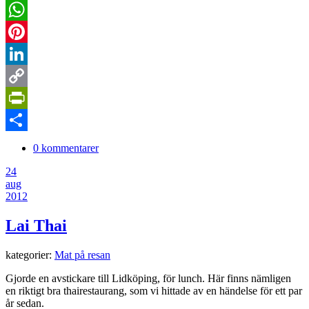
Twitter
WhatsApp
Pinterest
LinkedIn
Copy
Link
PrintFriendly
Dela
0 kommentarer
24
aug
2012
Lai Thai
kategorier:
Mat på resan
Gjorde en avstickare till Lidköping, för lunch. Här finns nämligen
en riktigt bra thairestaurang, som vi hittade av en händelse för ett par
år sedan.