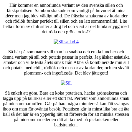
Här kommer en annorlunda variant av den svenska sillen och
färskpotatisen. Sambon skakade som vanligt på huvudet åt mina
idéer men jag blev väldigt nöjd. De fräscha smakerna av koriander
och rödlök funkar perfekt till sillen och en lätt sommarmåltid. Lite
hetta i form av chili sitter aldrig fel och visst är det himla snygg med
det röda och gröna också?
Så här på sommaren vill man ha snabba och enkla luncher och
denna variant på sill och potatis passar in perfekt. Jag älskar asiatiska
smaker och ville testa årets smak från Abba så kombinerade min sill
och potatis med chili, rödlök och massor av koriander, och en skvätt
plommon- och ingefärssås. Det blev jättegott!
Så enkelt att göra. Bara att koka potatisen, hacka grönsakerna och
lägga upp på tallrikar eller ett stort fat. Perfekt som annorlunda smak
på midsommarbuffén. Går på bara några minuter så kan lätt svängas
ihop om man får oväntat besök. Potatisen går ju minst lika bra att äta
kall så det här är en ypperlig rätt att förbereda för att minska stressen
på midsommar eller en rätt att ta med på picknicken eller
badstranden.