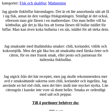
kategorier:
Fisk och skaldjur
,
Matlagning
Jag gjorde fiskbiffar häromdagen. Det är ett lite annorlunda sätt att få
i sig fisk, annat än den vanliga friskgratängen. Smidigt är det också,
eftersom man gör färsen i en matberedare. Om man hellre vill ha
köttbullar, går det ju lika bra att forma färsen till bullar istället för
biffar. Man kan även koka bullarna i en sås, istället för att steka dem.
Jag smaksatte med thailändska smaker: chili, koriander, vitlök och
kokosmjölk. Men det går lika bra att smaksätta med färska örter och
citron, för en mer fransk smak, eller pesto och parmesan för
italienska fiskbulllar.
Jag utgick från det här receptet, men jag skulle rekommendera mer
avd e smaksättande sakerna som chili, koriander och ingefära. Jag
använde en hel röd chili, men det blev ändå inte mycket styrka. Lite
citrongräs i kanske inte vore så dumt heller. Smaka av ordentligt
med salt och peppar.
Till 4 portioner behöver du: