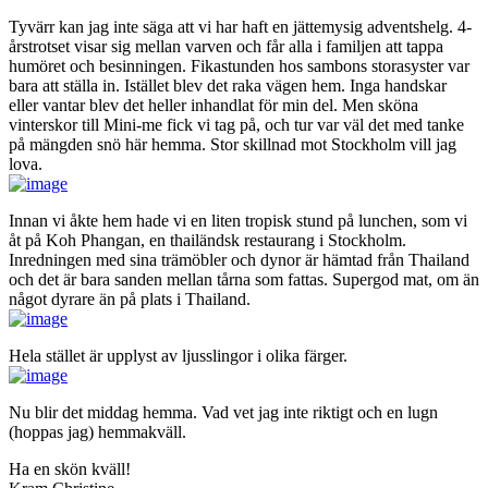
Tyvärr kan jag inte säga att vi har haft en jättemysig adventshelg. 4-
årstrotset visar sig mellan varven och får alla i familjen att tappa
humöret och besinningen. Fikastunden hos sambons storasyster var
bara att ställa in. Istället blev det raka vägen hem. Inga handskar
eller vantar blev det heller inhandlat för min del. Men sköna
vinterskor till Mini-me fick vi tag på, och tur var väl det med tanke
på mängden snö här hemma. Stor skillnad mot Stockholm vill jag
lova.
Innan vi åkte hem hade vi en liten tropisk stund på lunchen, som vi
åt på Koh Phangan, en thailändsk restaurang i Stockholm.
Inredningen med sina trämöbler och dynor är hämtad från Thailand
och det är bara sanden mellan tårna som fattas. Supergod mat, om än
något dyrare än på plats i Thailand.
Hela stället är upplyst av ljusslingor i olika färger.
Nu blir det middag hemma. Vad vet jag inte riktigt och en lugn
(hoppas jag) hemmakväll.
Ha en skön kväll!