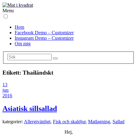
Menu
Hem
Facebook Demo – Customizer
Instagram Demo – Customizer
Om mig
Etikett:
Thailändskt
13
jun
2016
Asiatisk sillsallad
kategorier:
Allergivänligt
,
Fisk och skaldjur
,
Matlagning
,
Sallad
Hej,