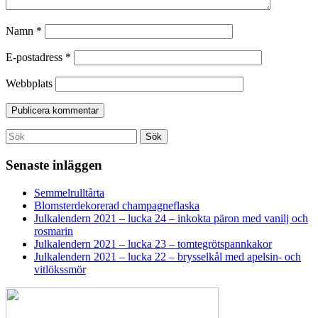
Namn
*
E-postadress
*
Webbplats
Search
Sök
for:
Senaste inläggen
Semmelrulltårta
Blomsterdekorerad champagneflaska
Julkalendern 2021 – lucka 24 – inkokta päron med vanilj och
rosmarin
Julkalendern 2021 – lucka 23 – tomtegrötspannkakor
Julkalendern 2021 – lucka 22 – brysselkål med apelsin- och
vitlökssmör