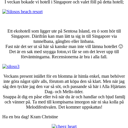
I veckan bokade vi hotell i Singapore och valet föll på detta hotell;
Ett ekohotell som ligger ute på Sentosa Island, en ö som hör till
Singapore. Därifrån kan man lätt ta sig in till Singapore via
tunnelbana, gångbro eller linbana.
Fast när det ser ut så här så kanske man inte vill lämna hotellet 🙂
Det är en sak med snygga foton,vi får se om det lever upp till
förväntningarna. Recensionerna är bra i alla fall.
Veckans present istället för en blomma är himla enkel, man behöver
inte göra något själv alls, förutom att köpa den så klart. Men när jag
såg den tyckte jag den var så söt, och passande så här i Alla Hjärtans
Dag- och Mello-tider.
Snappa åt dig en påse eller två när du är och handlar och bjud familj
och vänner på. Ta med till kompisarna imorgon när ni ska kolla på
Melodifestivalen. Det kommer uppskattas!
Ha en bra dag! Kram Christine