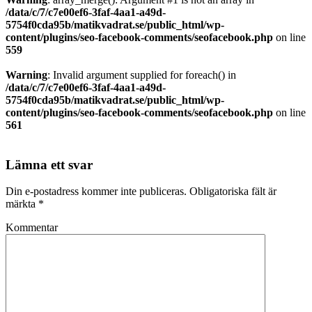
/data/c/7/c7e00ef6-3faf-4aa1-a49d-
5754f0cda95b/matikvadrat.se/public_html/wp-
content/plugins/seo-facebook-comments/seofacebook.php
on line
559
Warning
: Invalid argument supplied for foreach() in
/data/c/7/c7e00ef6-3faf-4aa1-a49d-
5754f0cda95b/matikvadrat.se/public_html/wp-
content/plugins/seo-facebook-comments/seofacebook.php
on line
561
Lämna ett svar
Din e-postadress kommer inte publiceras.
Obligatoriska fält är
märkta
*
Kommentar