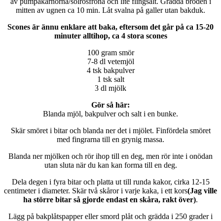
av pumpakärnorna/solrosfröna och lite flingsalt. Grädda bröden i
mitten av ugnen ca 10 min. Låt svalna på galler utan bakduk.
Scones är ännu enklare att baka, eftersom det går på ca 15-20
minuter alltihop, ca 4 stora scones
100 gram smör
7-8 dl vetemjöl
4 tsk bakpulver
1 tsk salt
3 dl mjölk
Gör så här:
Blanda mjöl, bakpulver och salt i en bunke.
Skär smöret i bitar och blanda ner det i mjölet. Finfördela smöret
med fingrarna till en grynig massa.
Blanda ner mjölken och rör ihop till en deg, men rör inte i onödan
utan sluta när du kan kan forma till en deg.
Dela degen i fyra bitar och platta ut till runda kakor, cirka 12-15
centimeter i diameter. Skär två skåror i varje kaka, i ett kors
(Jag ville
ha större bitar så gjorde endast en skåra, rakt över)
.
Lägg på bakplåtspapper eller smord plåt och grädda i 250 grader i