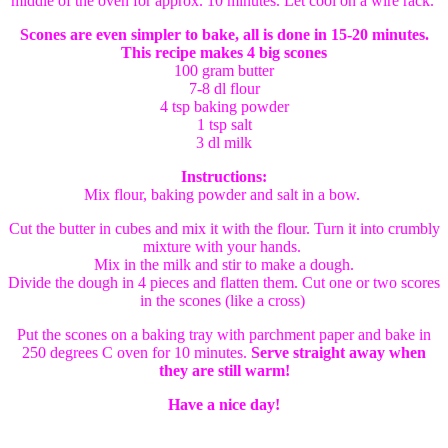
middle of the oven for approx. 10 minutes. Let cool on a wire rack.
Scones are even simpler to bake, all is done in 15-20 minutes.
This recipe makes 4 big scones
100 gram butter
7-8 dl flour
4 tsp baking powder
1 tsp salt
3 dl milk
Instructions:
Mix flour, baking powder and salt in a bow.
Cut the butter in cubes and mix it with the flour. Turn it into crumbly
mixture with your hands.
Mix in the milk and stir to make a dough.
Divide the dough in 4 pieces and flatten them. Cut one or two scores
in the scones (like a cross)
Put the scones on a baking tray with parchment paper and bake in
250 degrees C oven for 10 minutes.
Serve straight away when
they are still warm!
Have a nice day!