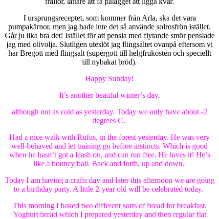
frallor, lättare att få pålägget att ligga kvar.
I ursprungsreceptet, som kommer från Arla, ska det vara
pumpakärnor, men jag hade inte det så använde solrosfrön istället.
Går ju lika bra det! Istället för att pensla med flytande smör penslade
jag med olivolja. Slutligen uteslöt jag flingsaltet ovanpå eftersom vi
har Bregott med flingsalt (supergott till helgfrukosten och speciellt
till nybakat bröd).
Happy Sunday!
It’s another beatiful winter’s day,
although not as cold as yesterday. Today we only have about -2
degrees C.
Had a nice walk with Rufus, in the forest yesterday. He was very
well-behaved and let training go before instincts. Which is good
when he hasn’t got a leash on, and can run free. He loves it! He’s
like a bouncy ball. Back and forth, up and down.
Today I am having a crafts day and later this afternoon we are going
to a birthday party. A little 2-year old will be celebrated today.
This morning I baked two different sorts of bread for breakfast.
Yoghurt bread which I prepared yesterday and then regular flat