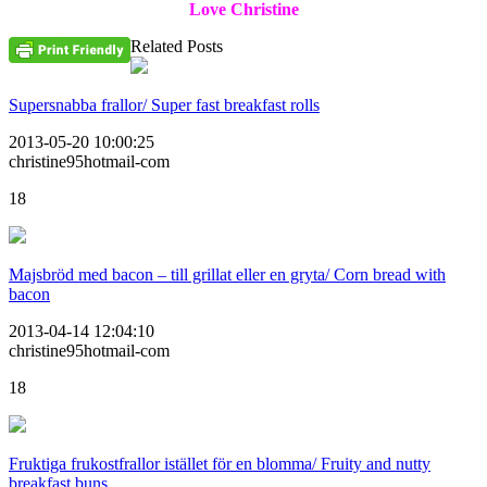
Love Christine
Related Posts
Supersnabba frallor/ Super fast breakfast rolls
2013-05-20 10:00:25
christine95hotmail-com
18
Majsbröd med bacon – till grillat eller en gryta/ Corn bread with
bacon
2013-04-14 12:04:10
christine95hotmail-com
18
Fruktiga frukostfrallor istället för en blomma/ Fruity and nutty
breakfast buns