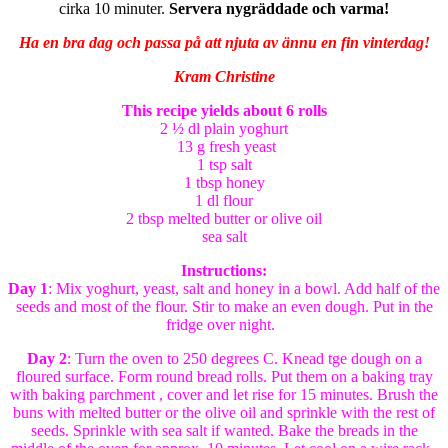
cirka 10 minuter.
Servera nygräddade och varma!
Ha en bra dag och passa på att njuta av ännu en fin vinterdag!
Kram Christine
This recipe yields about 6 rolls
2 ½ dl plain yoghurt
13 g fresh yeast
1 tsp salt
1 tbsp honey
1 dl flour
2 tbsp melted butter or olive oil
sea salt
Instructions:
Day 1
: Mix yoghurt, yeast, salt and honey in a bowl. Add half of the
seeds and most of the flour. Stir to make an even dough. Put in the
fridge over night.
Day 2
: Turn the oven to 250 degrees C. Knead tge dough on a
floured surface. Form round bread rolls. Put them on a baking tray
with baking parchment , cover and let rise for 15 minutes. Brush the
buns with melted butter or the olive oil and sprinkle with the rest of
seeds. Sprinkle with sea salt if wanted. Bake the breads in the