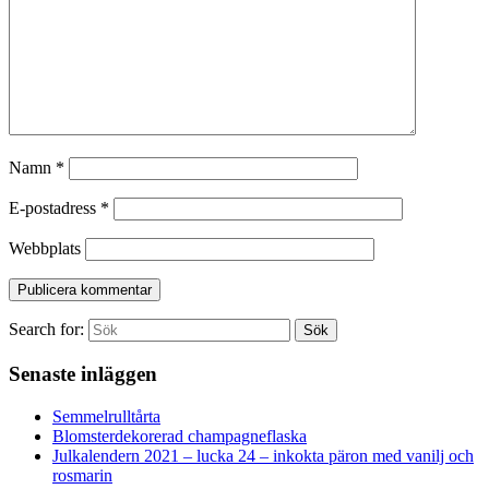
Namn
*
E-postadress
*
Webbplats
Search for:
Sök
Senaste inläggen
Semmelrulltårta
Blomsterdekorerad champagneflaska
Julkalendern 2021 – lucka 24 – inkokta päron med vanilj och
rosmarin