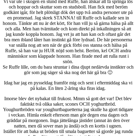
Vi var ute i skogen en stund med Ruffe, han älskar att få springa lös
och hoppar och skuttar som en studsboll. Han fick med beröm
godkänt igår, för helt plötsligt dök det upp två andra personer ute på
en promenad. Jag skrek STANNA! till Ruffe och kallade sen in
honom. Tänkte att nu är det kört, för han vill ju så gärna hälsa på allt
och alla. Men han tvärnitade och kom direkt på inkallningen så att
jag kunde koppla honom. Jag vet ju att han kan och oftast går det
bra men ibland låter han instinkt gå före lydnad. De här personerna
var snälla nog att sen när de gick förbi oss stanna och hälsa på
Ruffe, så han var ju HUR nöjd som helst. Beröm, kel OCH andra
människor som klappade honom. Han firade med att rulla runt i
snön.
Se Ruffe lille, om du bara struntar i dina djupt nedärvda instikter och
gör som jag säger så ska nog det här gå bra 🙂
Idag har jag en pysseldag framför mig och sent i eftermiddag ska vi
på kalas. En liten 2-åring ska firas idag.
Imorse blev det nybakat till frukost. Mmm så gott det var! Det blev
faktiskt två olika saker, scones OCH yoghurtbröd.
Youghurtbröden var youghurtbaguetterna jag skulle ha gjort tidigare
i veckan. Himla enkelt eftersom man gör degen ena dagen och
gräddar på morgonen. Inga jättelånga jästider (annat än den över
natten, men då sover man ju ändå) och en kortis i ugnen.
Istället för att baka ut bröden till smala baguetter så gjorde jag runda