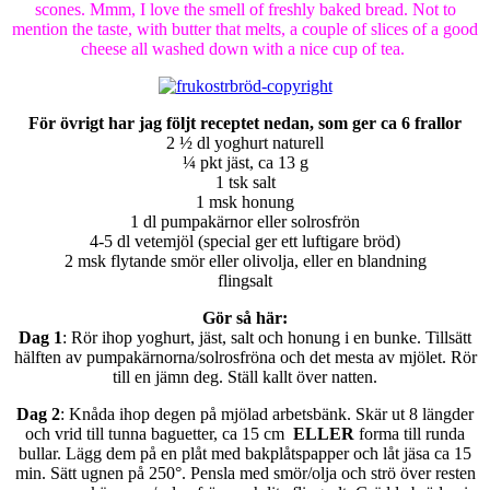
scones. Mmm, I love the smell of freshly baked bread. Not to
mention the taste, with butter that melts, a couple of slices of a good
cheese all washed down with a nice cup of tea.
För övrigt har jag följt receptet nedan, som ger ca 6 frallor
2 ½ dl yoghurt naturell
¼ pkt jäst, ca 13 g
1 tsk salt
1 msk honung
1 dl pumpakärnor eller solrosfrön
4-5 dl vetemjöl (special ger ett luftigare bröd)
2 msk flytande smör eller olivolja, eller en blandning
flingsalt
Gör så här:
Dag 1
: Rör ihop yoghurt, jäst, salt och honung i en bunke. Tillsätt
hälften av pumpakärnorna/solrosfröna och det mesta av mjölet. Rör
till en jämn deg. Ställ kallt över natten.
Dag 2
: Knåda ihop degen på mjölad arbetsbänk. Skär ut 8 längder
och vrid till tunna baguetter, ca 15 cm
ELLER
forma till runda
bullar. Lägg dem på en plåt med bakplåtspapper och låt jäsa ca 15
min. Sätt ugnen på 250°. Pensla med smör/olja och strö över resten