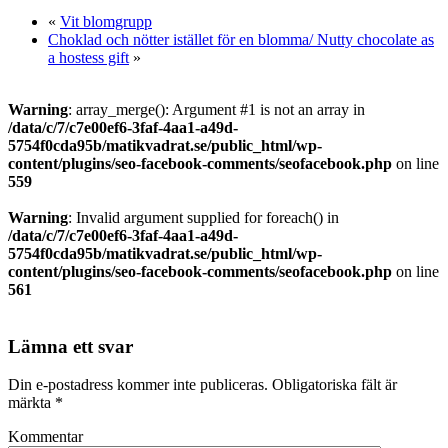
«
Vit blomgrupp
Choklad och nötter istället för en blomma/ Nutty chocolate as
a hostess gift
»
Warning
: array_merge(): Argument #1 is not an array in
/data/c/7/c7e00ef6-3faf-4aa1-a49d-
5754f0cda95b/matikvadrat.se/public_html/wp-
content/plugins/seo-facebook-comments/seofacebook.php
on line
559
Warning
: Invalid argument supplied for foreach() in
/data/c/7/c7e00ef6-3faf-4aa1-a49d-
5754f0cda95b/matikvadrat.se/public_html/wp-
content/plugins/seo-facebook-comments/seofacebook.php
on line
561
Lämna ett svar
Din e-postadress kommer inte publiceras.
Obligatoriska fält är
märkta
*
Kommentar