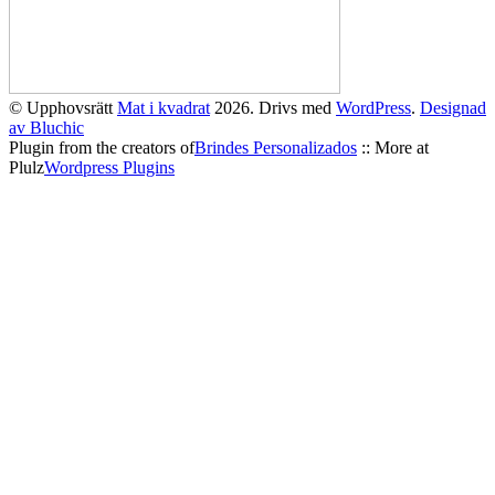
© Upphovsrätt
Mat i kvadrat
2026. Drivs med
WordPress
.
Designad
av Bluchic
Plugin from the creators of
Brindes Personalizados
:: More at
Plulz
Wordpress Plugins