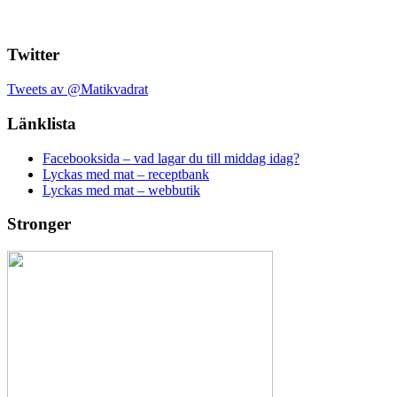
Twitter
Tweets av @Matikvadrat
Länklista
Facebooksida – vad lagar du till middag idag?
Lyckas med mat – receptbank
Lyckas med mat – webbutik
Stronger