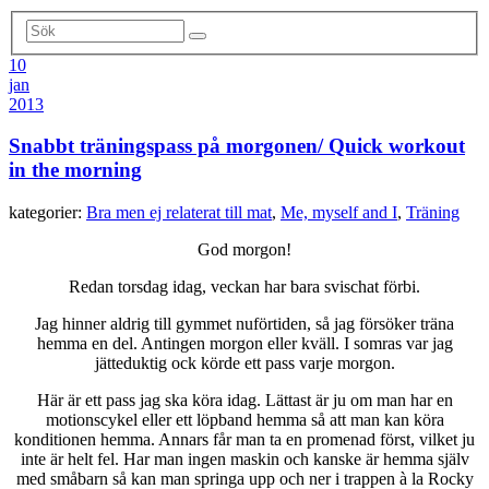
10
jan
2013
Snabbt träningspass på morgonen/ Quick workout
in the morning
kategorier:
Bra men ej relaterat till mat
,
Me, myself and I
,
Träning
God morgon!
Redan torsdag idag, veckan har bara svischat förbi.
Jag hinner aldrig till gymmet nuförtiden, så jag försöker träna
hemma en del. Antingen morgon eller kväll. I somras var jag
jätteduktig ock körde ett pass varje morgon.
Här är ett pass jag ska köra idag. Lättast är ju om man har en
motionscykel eller ett löpband hemma så att man kan köra
konditionen hemma. Annars får man ta en promenad först, vilket ju
inte är helt fel. Har man ingen maskin och kanske är hemma själv
med småbarn så kan man springa upp och ner i trappen à la Rocky