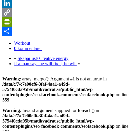
Pinterest
LinkedIn
Copy
Link
PrintFriendly
Dela
Workout
0 kommentarer
«
Skaparlust/ Creative energy
If a man says he will fix it, he will
»
Warning
: array_merge(): Argument #1 is not an array in
/data/c/7/c7e00ef6-3faf-4aa1-a49d-
5754f0cda95b/matikvadrat.se/public_html/wp-
content/plugins/seo-facebook-comments/seofacebook.php
on line
559
Warning
: Invalid argument supplied for foreach() in
/data/c/7/c7e00ef6-3faf-4aa1-a49d-
5754f0cda95b/matikvadrat.se/public_html/wp-
content/plugins/seo-facebook-comments/seofacebook.php
on line