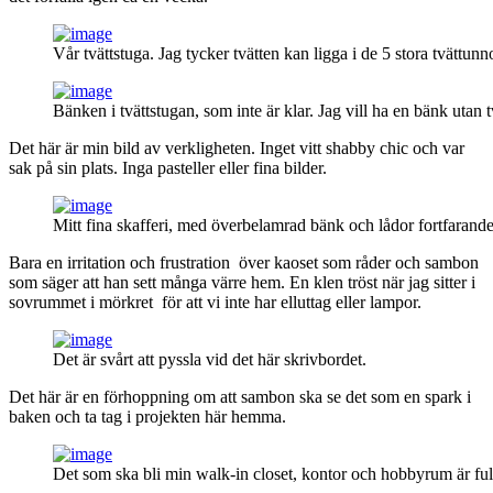
Vår tvättstuga. Jag tycker tvätten kan ligga i de 5 stora tvättunn
Bänken i tvättstugan, som inte är klar. Jag vill ha en bänk utan t
Det här är min bild av verkligheten. Inget vitt shabby chic och var
sak på sin plats. Inga pasteller eller fina bilder.
Mitt fina skafferi, med överbelamrad bänk och lådor fortfarand
Bara en irritation och frustration över kaoset som råder och sambon
som säger att han sett många värre hem. En klen tröst när jag sitter i
sovrummet i mörkret för att vi inte har elluttag eller lampor.
Det är svårt att pyssla vid det här skrivbordet.
Det här är en förhoppning om att sambon ska se det som en spark i
baken och ta tag i projekten här hemma.
Det som ska bli min walk-in closet, kontor och hobbyrum är ful