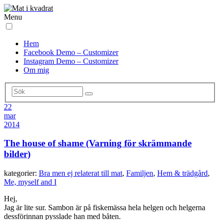
Menu
Hem
Facebook Demo – Customizer
Instagram Demo – Customizer
Om mig
22
mar
2014
The house of shame (Varning för skrämmande
bilder)
kategorier:
Bra men ej relaterat till mat
,
Familjen
,
Hem & trädgård
,
Me, myself and I
Hej,
Jag är lite sur. Sambon är på fiskemässa hela helgen och helgerna
dessförinnan pysslade han med båten.