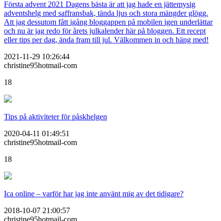
Första advent 2021 Dagens bästa är att jag hade en jättemysig
adventshelg med saffransbak, tända ljus och stora mängder glögg.
Att jag dessutom fått igång bloggappen på mobilen igen underlättar
och nu är jag redo för årets julkalender här på bloggen. Ett recept
eller tips per dag, ända fram till jul. Välkommen in och häng med!
2021-11-29 10:26:44
christine95hotmail-com
18
Tips på aktiviteter för påskhelgen
2020-04-11 01:49:51
christine95hotmail-com
18
Ica online – varför har jag inte använt mig av det tidigare?
2018-10-07 21:00:57
christine95hotmail-com