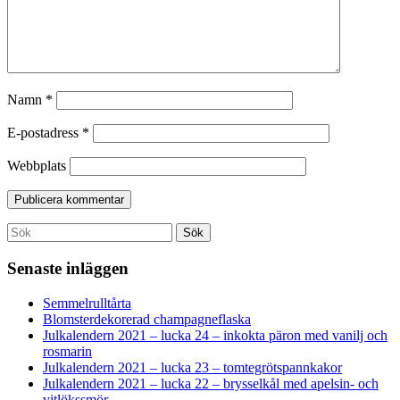
Namn
*
E-postadress
*
Webbplats
Search
Sök
for:
Senaste inläggen
Semmelrulltårta
Blomsterdekorerad champagneflaska
Julkalendern 2021 – lucka 24 – inkokta päron med vanilj och
rosmarin
Julkalendern 2021 – lucka 23 – tomtegrötspannkakor
Julkalendern 2021 – lucka 22 – brysselkål med apelsin- och
vitlökssmör