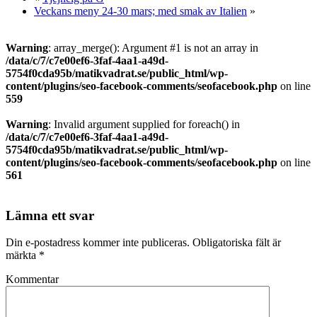
Veckans meny 24-30 mars; med smak av Italien
»
Warning
: array_merge(): Argument #1 is not an array in
/data/c/7/c7e00ef6-3faf-4aa1-a49d-
5754f0cda95b/matikvadrat.se/public_html/wp-
content/plugins/seo-facebook-comments/seofacebook.php
on line
559
Warning
: Invalid argument supplied for foreach() in
/data/c/7/c7e00ef6-3faf-4aa1-a49d-
5754f0cda95b/matikvadrat.se/public_html/wp-
content/plugins/seo-facebook-comments/seofacebook.php
on line
561
Lämna ett svar
Din e-postadress kommer inte publiceras.
Obligatoriska fält är
märkta
*
Kommentar