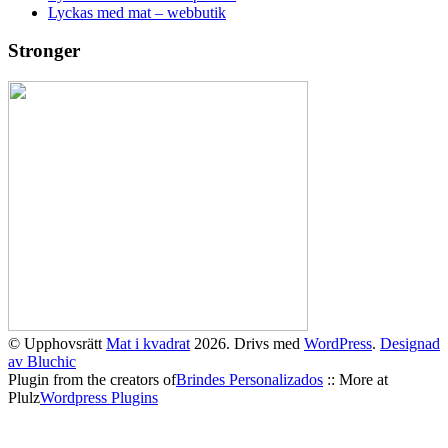
Lyckas med mat – webbutik
Stronger
© Upphovsrätt
Mat i kvadrat
2026. Drivs med
WordPress
.
Designad
av Bluchic
Plugin from the creators of
Brindes Personalizados
:: More at
Plulz
Wordpress Plugins