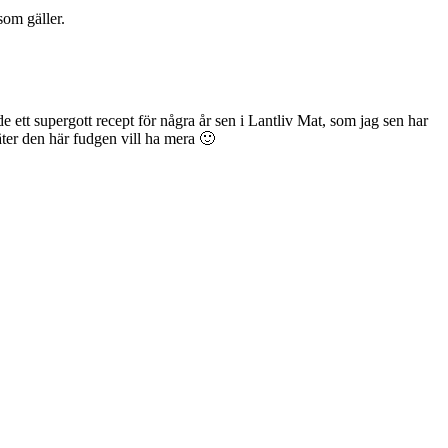
som gäller.
 ett supergott recept för några år sen i Lantliv Mat, som jag sen har
m äter den här fudgen vill ha mera 🙂