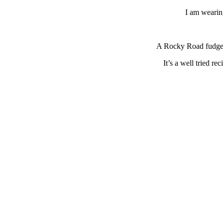
I am wearin
A Rocky Road fudge, 
It’s a well tried re