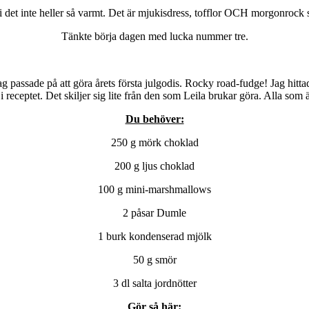
i det inte heller så varmt. Det är mjukisdress, tofflor OCH morgonrock 
Tänkte börja dagen med lucka nummer tre.
 passade på att göra årets första julgodis. Rocky road-fudge! Jag hittade
te i receptet. Det skiljer sig lite från den som Leila brukar göra. Alla so
Du behöver:
250 g mörk choklad
200 g ljus choklad
100 g mini-marshmallows
2 påsar Dumle
1 burk kondenserad mjölk
50 g smör
3 dl salta jordnötter
Gör så här: