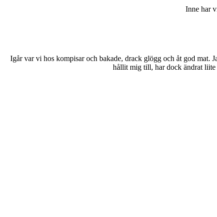
Inne har v
Igår var vi hos kompisar och bakade, drack glögg och åt god mat. Jag
hållit mig till, har dock ändrat lii