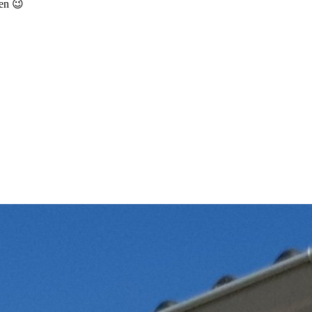
een 😉