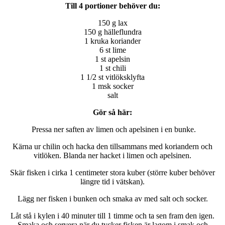
Till 4 portioner behöver du:
150 g lax
150 g hälleflundra
1 kruka koriander
6 st lime
1 st apelsin
1 st chili
1 1/2 st vitlöksklyfta
1 msk socker
salt
Gör så här:
Pressa ner saften av limen och apelsinen i en bunke.
Kärna ur chilin och hacka den tillsammans med koriandern och
vitlöken. Blanda ner hacket i limen och apelsinen.
Skär fisken i cirka 1 centimeter stora kuber (större kuber behöver
längre tid i vätskan).
Lägg ner fisken i bunken och smaka av med salt och socker.
Låt stå i kylen i 40 minuter till 1 timme och ta sen fram den igen.
Smaka och servera när du tycker fisken är lagom i smak och