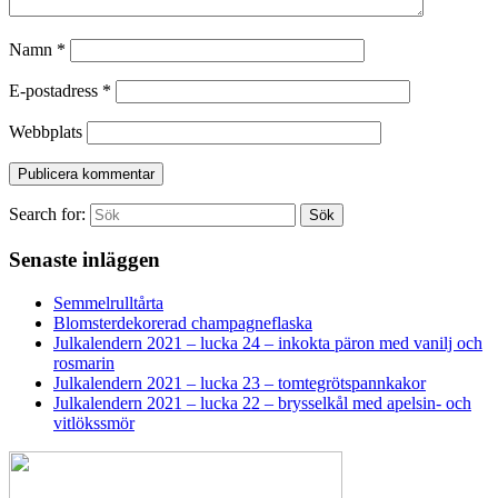
Namn
*
E-postadress
*
Webbplats
Search for:
Sök
Senaste inläggen
Semmelrulltårta
Blomsterdekorerad champagneflaska
Julkalendern 2021 – lucka 24 – inkokta päron med vanilj och
rosmarin
Julkalendern 2021 – lucka 23 – tomtegrötspannkakor
Julkalendern 2021 – lucka 22 – brysselkål med apelsin- och
vitlökssmör