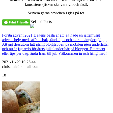
konsistens (fisken ska vara vit och fast).
Servera gärna cevichen i glas på fot.
Related Posts
Första advent 2021 Dagens bästa är att jag hade en jättemysig
adventshelg med saffransbak, tända ljus och stora mängder glögg.
Att jag dessutom fått igång bloggappen på mobilen igen underlättar
och nu är jag redo för årets julkalender här på bloggen. Ett recept
eller tips per dag, ända fram till jul. Välkommen in och häng med!
2021-11-29 10:26:44
christine95hotmail-com
18