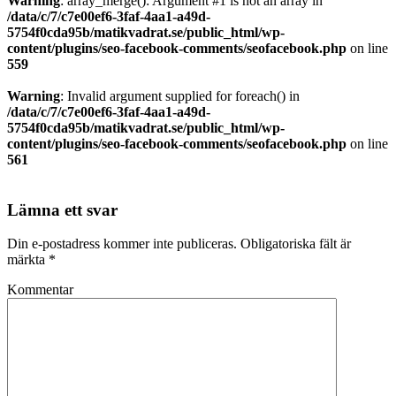
Warning
: array_merge(): Argument #1 is not an array in
/data/c/7/c7e00ef6-3faf-4aa1-a49d-
5754f0cda95b/matikvadrat.se/public_html/wp-
content/plugins/seo-facebook-comments/seofacebook.php
on line
559
Warning
: Invalid argument supplied for foreach() in
/data/c/7/c7e00ef6-3faf-4aa1-a49d-
5754f0cda95b/matikvadrat.se/public_html/wp-
content/plugins/seo-facebook-comments/seofacebook.php
on line
561
Lämna ett svar
Din e-postadress kommer inte publiceras.
Obligatoriska fält är
märkta
*
Kommentar