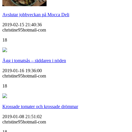
Avslutar jobbveckan på Mocca Deli
2019-02-15 21:40:36
christine95hotmail-com
18
Ägg i tomatsås – räddaren i nöden
2019-01-16 19:36:00
christine95hotmail-com
18
Krossade tomater och krossade drömmar
2019-01-08 21:51:02
christine95hotmail-com
18