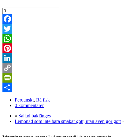
Facebook
Twitter
WhatsApp
Pinterest
LinkedIn
Copy
Link
PrintFriendly
Dela
Peruanskt
,
Rå fisk
0 kommentarer
«
Sallad baklänges
Lemonad som inte bara smakar gott, utan även gör gott
»