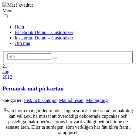
Menu
Hem
Facebook Demo – Customizer
Instagram Demo – Customizer
Om mig
21
aug
2012
Peruansk mat på kartan
kategorier:
Fisk och skaldjur
,
Mat på resan
,
Matlagning
Även inom mat går det trender. Ingen som är intresserad av bakning
kan väl t.ex. ha missat att överdådigt
dekorerade cupcakes och
pastelliga makroner/macarons har varit väldigt hett och inne de
senaste åren. Eller ta surdegen, som verkligen har fått kliva fram i
rampljuset.