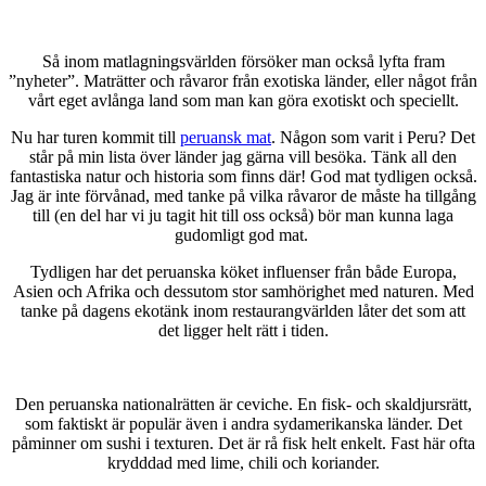
Så inom matlagningsvärlden försöker man också lyfta fram
”nyheter”. Maträtter och råvaror från exotiska länder, eller något från
vårt eget avlånga land som man kan göra exotiskt och speciellt.
Nu har turen kommit till
peruansk mat
. Någon som varit i Peru? Det
står på min lista över länder jag gärna vill besöka. Tänk all den
fantastiska natur och historia som finns där! God mat tydligen också.
Jag är inte förvånad, med tanke på vilka råvaror de måste ha tillgång
till (en del har vi ju tagit hit till oss också) bör man kunna laga
gudomligt god mat.
Tydligen har det peruanska köket influenser från både Europa,
Asien och Afrika och dessutom stor samhörighet med naturen. Med
tanke på dagens ekotänk inom restaurangvärlden låter det som att
det ligger helt rätt i tiden.
Den peruanska nationalrätten är ceviche. En fisk- och skaldjursrätt,
som faktiskt är populär även i andra sydamerikanska länder. Det
påminner om sushi i texturen. Det är rå fisk helt enkelt. Fast här ofta
krydddad med lime, chili och koriander.