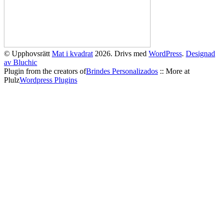
© Upphovsrätt
Mat i kvadrat
2026. Drivs med
WordPress
.
Designad
av Bluchic
Plugin from the creators of
Brindes Personalizados
:: More at
Plulz
Wordpress Plugins