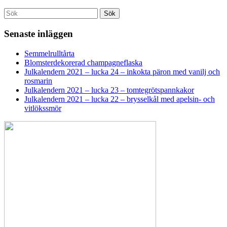
Search
Sök
for:
Senaste inläggen
Semmelrulltårta
Blomsterdekorerad champagneflaska
Julkalendern 2021 – lucka 24 – inkokta päron med vanilj och
rosmarin
Julkalendern 2021 – lucka 23 – tomtegrötspannkakor
Julkalendern 2021 – lucka 22 – brysselkål med apelsin- och
vitlökssmör