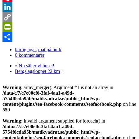
Pinterest
LinkedIn
Copy
Link
PrintFriendly
Dela
färdiglagat
,
mat på burk
0 kommentarer
«
Nu säljer vi huset!
Bergslagsloppet 22 km
»
Warning
: array_merge(): Argument #1 is not an array in
/data/c/7/c7e00ef6-3faf-4aa1-a49d-
5754f0cda95b/matikvadrat.se/public_html/wp-
content/plugins/seo-facebook-comments/seofacebook.php
on line
559
Warning
: Invalid argument supplied for foreach() in
/data/c/7/c7e00ef6-3faf-4aa1-a49d-
5754f0cda95b/matikvadrat.se/public_html/wp-
content/plugins/seo-facebook-comments/seofacebook.php
on line