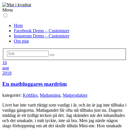
Menu
Hem
Facebook Demo – Customizer
Instagram Demo – Customizer
Om mig
16
aug
2018
En matbloggares mardröm
kategorier:
Köttfärs
,
Matlagning
,
Matprodukter
Livet har inte varit riktigt som vanligt i år, och än är jag inte tillbaka i
vanliga gängorna. Matlagandet får ofta stå tillbaka just nu. Dagens
middag är ett tydligt tecken på det. Jag skämdes när det inhandlades
och det smakade, i mitt tyckte, inte så bra. Men jag närde någon
slags förhoppning om att det skulle tilltala Mini-me. Hon smakade