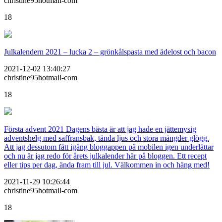
christine95hotmail-com
18
Julkalendern 2021 – lucka 2 – grönkålspasta med ädelost och bacon
2021-12-02 13:40:27
christine95hotmail-com
18
Första advent 2021 Dagens bästa är att jag hade en jättemysig
adventshelg med saffransbak, tända ljus och stora mängder glögg.
Att jag dessutom fått igång bloggappen på mobilen igen underlättar
och nu är jag redo för årets julkalender här på bloggen. Ett recept
eller tips per dag, ända fram till jul. Välkommen in och häng med!
2021-11-29 10:26:44
christine95hotmail-com
18