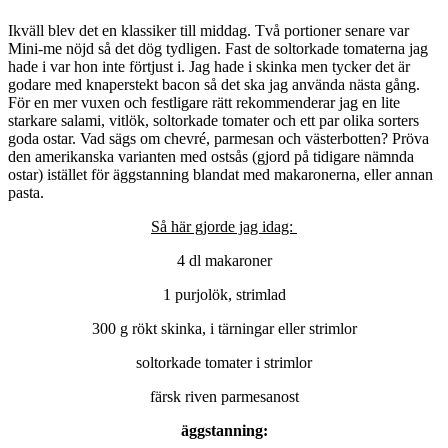
Ikväll blev det en klassiker till middag. Två portioner senare var
Mini-me nöjd så det dög tydligen. Fast de soltorkade tomaterna jag
hade i var hon inte förtjust i. Jag hade i skinka men tycker det är
godare med knaperstekt bacon så det ska jag använda nästa gång.
För en mer vuxen och festligare rätt rekommenderar jag en lite
starkare salami, vitlök, soltorkade tomater och ett par olika sorters
goda ostar. Vad sägs om chevré, parmesan och västerbotten? Pröva
den amerikanska varianten med ostsås (gjord på tidigare nämnda
ostar) istället för äggstanning blandat med makaronerna, eller annan
pasta.
Så här gjorde jag idag:
4 dl makaroner
1 purjolök, strimlad
300 g rökt skinka, i tärningar eller strimlor
soltorkade tomater i strimlor
färsk riven parmesanost
äggstanning: