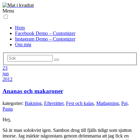
Menu
Hem
Facebook Demo – Customizer
Instagram Demo – Customizer
Om mig
23
jun
2012
Ananas och makaroner
kategorier:
Bakning
,
Efterrätter
,
Fest och kalas
,
Matlagning
,
Paj
,
Pasta
Hej,
Så är man solokvist igen. Sambon drog till fjälls tidigt som sjutton
imorse. Jag märkte någonstans genom drömmarna att jag fick en