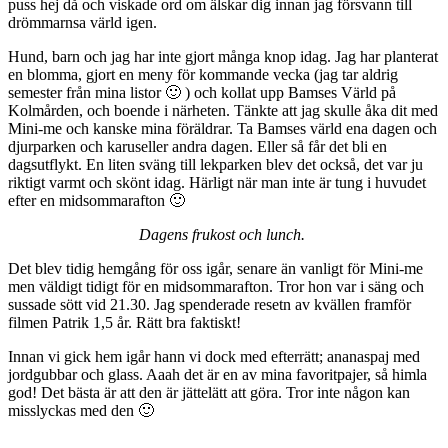
puss hej då och viskade ord om älskar dig innan jag försvann till
drömmarnsa värld igen.
Hund, barn och jag har inte gjort många knop idag. Jag har planterat
en blomma, gjort en meny för kommande vecka (jag tar aldrig
semester från mina listor 🙂 ) och kollat upp Bamses Värld på
Kolmården, och boende i närheten. Tänkte att jag skulle åka dit med
Mini-me och kanske mina föräldrar. Ta Bamses värld ena dagen och
djurparken och karuseller andra dagen. Eller så får det bli en
dagsutflykt. En liten sväng till lekparken blev det också, det var ju
riktigt varmt och skönt idag. Härligt när man inte är tung i huvudet
efter en midsommarafton 🙂
Dagens frukost och lunch.
Det blev tidig hemgång för oss igår, senare än vanligt för Mini-me
men väldigt tidigt för en midsommarafton. Tror hon var i säng och
sussade sött vid 21.30. Jag spenderade resetn av kvällen framför
filmen Patrik 1,5 år. Rätt bra faktiskt!
Innan vi gick hem igår hann vi dock med efterrätt; ananaspaj med
jordgubbar och glass. Aaah det är en av mina favoritpajer, så himla
god! Det bästa är att den är jättelätt att göra. Tror inte någon kan
misslyckas med den 🙂