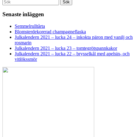
Search
Sök
for:
Senaste inläggen
Semmelrulltårta
Blomsterdekorerad champagneflaska
Julkalendern 2021 – lucka 24 – inkokta päron med vanilj och
rosmarin
Julkalendern 2021 – lucka 23 – tomtegrötspannkakor
Julkalendern 2021 – lucka 22 – brysselkål med apelsin- och
vitlökssmör