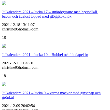
Julkalendern 2021 – lucka 17 – smördegstarte med brysselkål,
bacon och ädelost toppad med glöggkokt lök
2021-12-18 13:11:07
christine95hotmail-com
18
Julkalendern 2021 – lucka 10 – Bubbel och blodapelsin
2021-12-11 11:46:10
christine95hotmail-com
18
Julkalendern 2021 – lucka 9 – varma mackor med ginsenap och
grönkål
2021-12-09 20:02:54