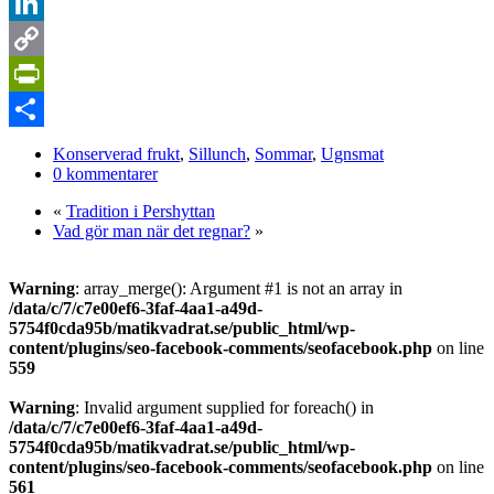
Pinterest
LinkedIn
Copy
Link
PrintFriendly
Dela
Konserverad frukt
,
Sillunch
,
Sommar
,
Ugnsmat
0 kommentarer
«
Tradition i Pershyttan
Vad gör man när det regnar?
»
Warning
: array_merge(): Argument #1 is not an array in
/data/c/7/c7e00ef6-3faf-4aa1-a49d-
5754f0cda95b/matikvadrat.se/public_html/wp-
content/plugins/seo-facebook-comments/seofacebook.php
on line
559
Warning
: Invalid argument supplied for foreach() in
/data/c/7/c7e00ef6-3faf-4aa1-a49d-
5754f0cda95b/matikvadrat.se/public_html/wp-
content/plugins/seo-facebook-comments/seofacebook.php
on line
561