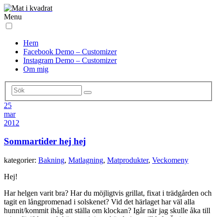
Menu
Hem
Facebook Demo – Customizer
Instagram Demo – Customizer
Om mig
25
mar
2012
Sommartider hej hej
kategorier:
Bakning
,
Matlagning
,
Matprodukter
,
Veckomeny
Hej!
Har helgen varit bra? Har du möjligtvis grillat, fixat i trädgården och
tagit en långpromenad i solskenet? Vid det härlaget har väl alla
hunnit/kommit ihåg att ställa om klockan? Igår när jag skulle åka till