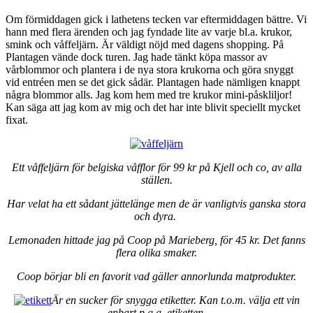
Om förmiddagen gick i lathetens tecken var eftermiddagen bättre. Vi
hann med flera ärenden och jag fyndade lite av varje bl.a. krukor,
smink och våffeljärn. Är väldigt nöjd med dagens shopping. På
Plantagen vände dock turen. Jag hade tänkt köpa massor av
vårblommor och plantera i de nya stora krukorna och göra snyggt
vid entréen men se det gick sådär. Plantagen hade nämligen knappt
några blommor alls. Jag kom hem med tre krukor mini-påskliljor!
Kan säga att jag kom av mig och det har inte blivit speciellt mycket
fixat.
Ett våffeljärn för belgiska våfflor för 99 kr på Kjell och co, av alla
ställen.
Har velat ha ett sådant jättelänge men de är vanligtvis ganska stora
och dyra.
Lemonaden hittade jag på Coop på Marieberg, för 45 kr. Det fanns
flera olika smaker.
Coop börjar bli en favorit vad gäller annorlunda matprodukter.
Är en sucker för snygga etiketter. Kan t.o.m. välja ett vin
enbart p.g.a. etiketten.