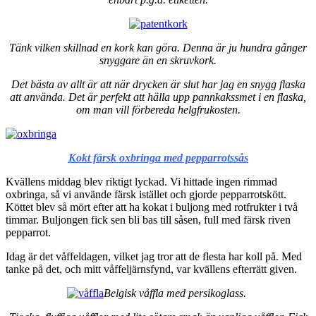
Tänk vilken skillnad en kork kan göra. Denna är ju hundra gånger
snyggare än en skruvkork.
Det bästa av allt är att när drycken är slut har jag en snygg flaska
att använda. Det är perfekt att hälla upp pannkakssmet i en flaska,
om man vill förbereda helgfrukosten.
Kokt färsk oxbringa med pepparrotssås
Kvällens middag blev riktigt lyckad. Vi hittade ingen rimmad
oxbringa, så vi använde färsk istället och gjorde pepparrotskött.
Köttet blev så mört efter att ha kokat i buljong med rotfrukter i två
timmar. Buljongen fick sen bli bas till såsen, full med färsk riven
pepparrot.
Idag är det våffeldagen, vilket jag tror att de flesta har koll på. Med
tanke på det, och mitt våffeljärnsfynd, var kvällens efterrätt given.
Belgisk våffla med persikoglass.