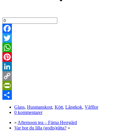
Facebook
Twitter
WhatsApp
Pinterest
LinkedIn
Copy
Link
PrintFriendly
Dela
Glass
,
Husmanskost
,
Kött
,
Långkok
,
Våfflor
0 kommentarer
«
Afternoon tea – Färna Herrgård
Var bor du lilla (godis)råtta?
»