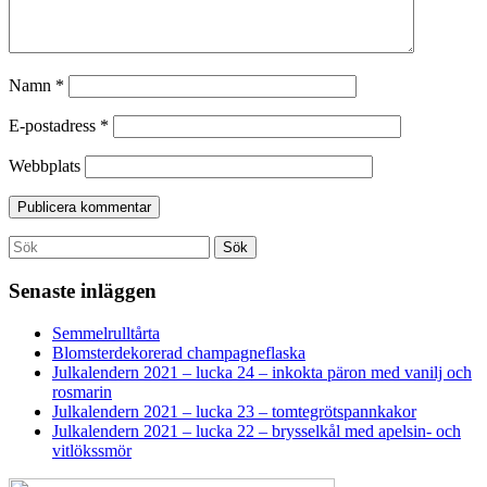
Namn
*
E-postadress
*
Webbplats
Search
Sök
for:
Senaste inläggen
Semmelrulltårta
Blomsterdekorerad champagneflaska
Julkalendern 2021 – lucka 24 – inkokta päron med vanilj och
rosmarin
Julkalendern 2021 – lucka 23 – tomtegrötspannkakor
Julkalendern 2021 – lucka 22 – brysselkål med apelsin- och
vitlökssmör