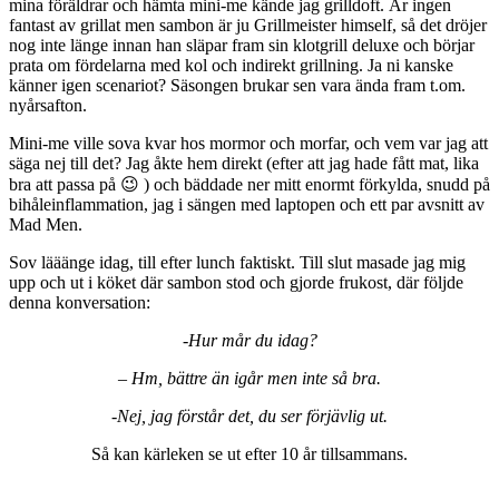
mina föräldrar och hämta mini-me kände jag grilldoft. Är ingen
fantast av grillat men sambon är ju Grillmeister himself, så det dröjer
nog inte länge innan han släpar fram sin klotgrill deluxe och börjar
prata om fördelarna med kol och indirekt grillning. Ja ni kanske
känner igen scenariot? Säsongen brukar sen vara ända fram t.om.
nyårsafton.
Mini-me ville sova kvar hos mormor och morfar, och vem var jag att
säga nej till det? Jag åkte hem direkt (efter att jag hade fått mat, lika
bra att passa på 😉 ) och bäddade ner mitt enormt förkylda, snudd på
bihåleinflammation, jag i sängen med laptopen och ett par avsnitt av
Mad Men.
Sov lääänge idag, till efter lunch faktiskt. Till slut masade jag mig
upp och ut i köket där sambon stod och gjorde frukost, där följde
denna konversation:
-Hur mår du idag?
– Hm, bättre än igår men inte så bra.
-Nej, jag förstår det, du ser förjävlig ut.
Så kan kärleken se ut efter 10 år tillsammans.