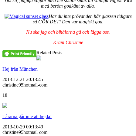
Tjocka, fluffiga våfflor med lite sötare smak än vanliga våfflor. Fick
med beröm godkänt av alla.
Har du inte prövat den här glassen tidigare
så GÖR DET! Den var magiskt god.
Nu ska jag och bihålorna gå och lägga oss.
Kram Christine
Related Posts
Hej från München
2013-12-21 20:13:45
christine95hotmail-com
18
Tårarna går inte att hejda!
2013-10-29 00:13:49
christine95hotmail-com