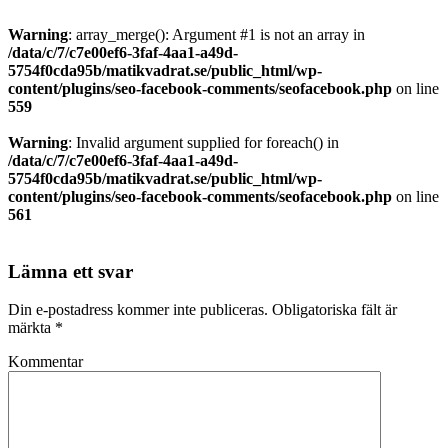
Warning
: array_merge(): Argument #1 is not an array in
/data/c/7/c7e00ef6-3faf-4aa1-a49d-
5754f0cda95b/matikvadrat.se/public_html/wp-
content/plugins/seo-facebook-comments/seofacebook.php
on line
559
Warning
: Invalid argument supplied for foreach() in
/data/c/7/c7e00ef6-3faf-4aa1-a49d-
5754f0cda95b/matikvadrat.se/public_html/wp-
content/plugins/seo-facebook-comments/seofacebook.php
on line
561
Lämna ett svar
Din e-postadress kommer inte publiceras.
Obligatoriska fält är
märkta
*
Kommentar