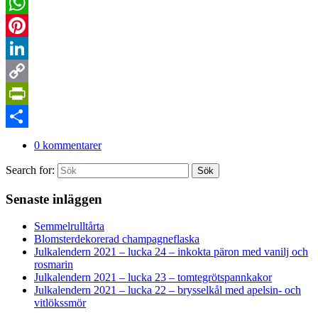
Twitter
WhatsApp
Pinterest
LinkedIn
Copy
Link
PrintFriendly
Dela
0 kommentarer
Search for:
Sök
Senaste inläggen
Semmelrulltårta
Blomsterdekorerad champagneflaska
Julkalendern 2021 – lucka 24 – inkokta päron med vanilj och
rosmarin
Julkalendern 2021 – lucka 23 – tomtegrötspannkakor
Julkalendern 2021 – lucka 22 – brysselkål med apelsin- och
vitlökssmör