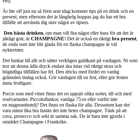
Hej,
Är lite off just nu så först sent idag kommer tips på en drink och en
present, men eftersom det är långhelg hoppas jag du har ett bra
tillfälle att använda dig utav något av tipsen.
Den bästa drinken
, om man vill fira något eller bara för att det är
jäkligt gott, är
CHAMPAGNE
! Det är också en riktigt
bra present
,
de enda som inte blir glada för en flaska champagne är väl
nykterister.
Det funkar till allt och sätter verkligen guldkant på vardagen. Ni som
tror att denna ädla dryck endast ska intas vid riktigt stora och
högtidliga tillfällen har fel. Den dricks med fördel en vanlig
gråmulen tisdag också. Gör vardagen till en fest, eller gör festen
ännu festligare.
Precis som med viner finns det en uppsjö olika sorter, till och med
rosévarianter. Piccoloflaskor, vanliga 75:or eller varför inte
en magnumbutelj? Det finns en flaska för alla. Dessutom kan det
vara minst lika bra fastän det inte heter champagne. Tänk på att
cava, prosecco och sekt är samma sak. De är bara inte gjorda i
området Champagne i Frankrike.