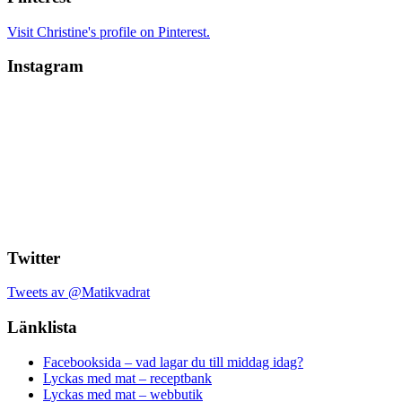
Visit Christine's profile on Pinterest.
Instagram
Twitter
Tweets av @Matikvadrat
Länklista
Facebooksida – vad lagar du till middag idag?
Lyckas med mat – receptbank
Lyckas med mat – webbutik