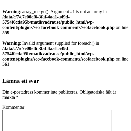
Warning
: array_merge(): Argument #1 is not an array in
/data/c/7/c7e00ef6-3faf-4aa1-a49d-
5754f0cda95b/matikvadrat.se/public_html/wp-
content/plugins/seo-facebook-comments/seofacebook.php
on line
559
Warning
: Invalid argument supplied for foreach() in
/data/c/7/c7e00ef6-3faf-4aa1-a49d-
5754f0cda95b/matikvadrat.se/public_html/wp-
content/plugins/seo-facebook-comments/seofacebook.php
on line
561
Lämna ett svar
Din e-postadress kommer inte publiceras.
Obligatoriska fält är
märkta
*
Kommentar