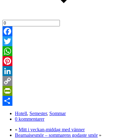
Facebook
Twitter
WhatsApp
Pinterest
LinkedIn
Copy
Link
PrintFriendly
Dela
Hotell
,
Semester
,
Sommar
0 kommentarer
«
Mitt i veckan-middag med vänner
Bearnaisesmör – sommarens godaste smör
»