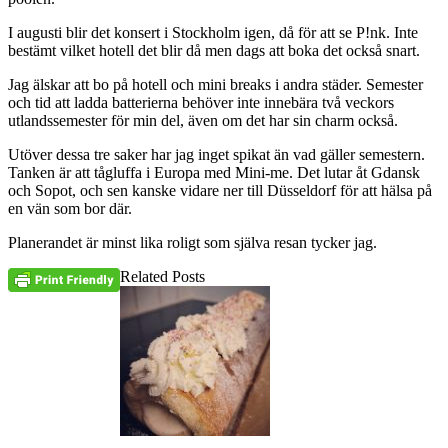
I augusti blir det konsert i Stockholm igen, då för att se P!nk. Inte
bestämt vilket hotell det blir då men dags att boka det också snart.
Jag älskar att bo på hotell och mini breaks i andra städer. Semester
och tid att ladda batterierna behöver inte innebära två veckors
utlandssemester för min del, även om det har sin charm också.
Utöver dessa tre saker har jag inget spikat än vad gäller semestern.
Tanken är att tågluffa i Europa med Mini-me. Det lutar åt Gdansk
och Sopot, och sen kanske vidare ner till Düsseldorf för att hälsa på
en vän som bor där.
Planerandet är minst lika roligt som själva resan tycker jag.
Related Posts