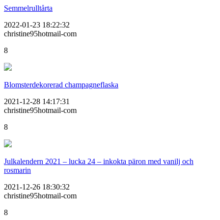
Semmelrulltårta
2022-01-23 18:22:32
christine95hotmail-com
8
Blomsterdekorerad champagneflaska
2021-12-28 14:17:31
christine95hotmail-com
8
Julkalendern 2021 – lucka 24 – inkokta päron med vanilj och
rosmarin
2021-12-26 18:30:32
christine95hotmail-com
8